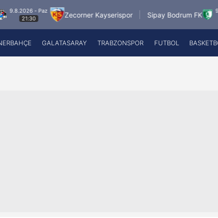
az
9.8.2026 - Paz
Zecorner Kayserispor
Sipay Bodrum FK
21:30
NERBAHÇE
GALATASARAY
TRABZONSPOR
FUTBOL
BASKETB
Beşiktaş
A
Fenerbahçe
A
Galatasaray
A
Trabzonspor
A
Futbol
A
Basketbol
Ziraat Türkiye Kupası
DİZİ
Diğer Sporlar