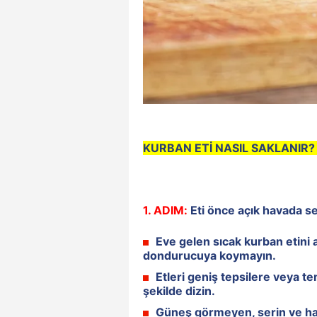
KURBAN ETİ NASIL SAKLANIR?
1. ADIM:
Eti önce açık havada se
Eve gelen sıcak kurban etini
dondurucuya koymayın.
Etleri geniş tepsilere veya t
şekilde dizin.
Güneş görmeyen, serin ve hav