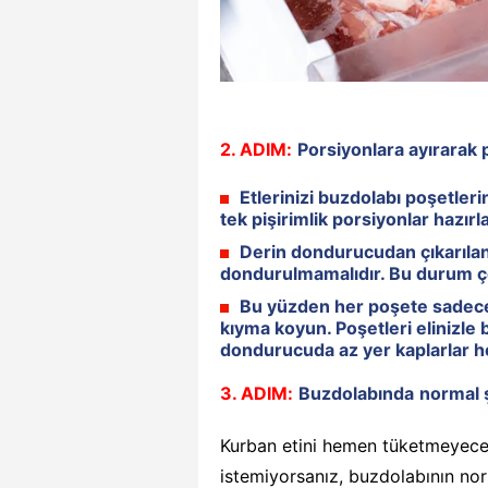
2. ADIM:
Porsiyonlara ayırarak 
Etlerinizi buzdolabı poşetler
tek pişirimlik porsiyonlar hazırl
Derin dondurucudan çıkarılan
dondurulmamalıdır. Bu durum ço
Bu yüzden her poşete sadece
kıyma koyun. Poşetleri elinizle 
dondurucuda az yer kaplarlar h
3. ADIM:
Buzdolabında
normal 
Kurban etini hemen tüketmeyec
istemiyorsanız, buzdolabının no