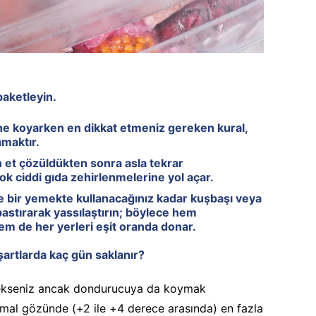
paketleyin.
ine koyarken en dikkat etmeniz gereken kural,
amaktır.
 et çözüldükten sonra asla tekrar
k ciddi gıda zehirlenmelerine yol açar.
 bir yemekte kullanacağınız kadar kuşbaşı veya
bastırarak yassılaştırın; böylece hem
em de her yerleri eşit oranda donar.
şartlarda kaç gün saklanır?
ekseniz ancak dondurucuya da koymak
rmal gözünde (+2 ile +4 derece arasında) en fazla