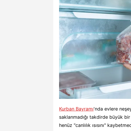
Kurban Bayramı
'nda evlere neşey
saklanmadığı takdirde büyük bir i
henüz "canlılık ısısını" kaybetme