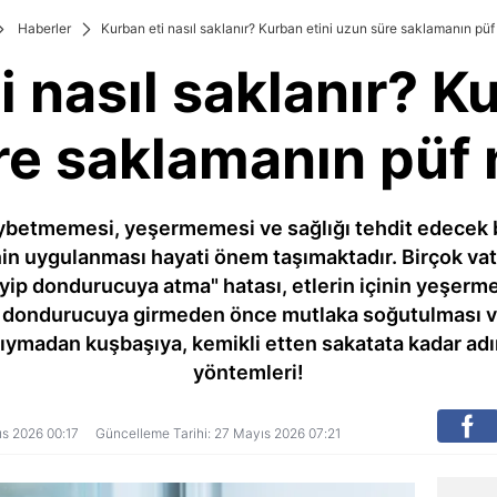
Haberler
Kurban eti nasıl saklanır? Kurban etini uzun süre saklamanın püf
i nasıl saklanır? Ku
e saklamanın püf 
aybetmemesi, yeşermemesi ve sağlığı tehdit edecek 
in uygulanması hayati önem taşımaktadır. Birçok vatan
yip dondurucuya atma" hatası, etlerin içinin yeşer
rin dondurucuya girmeden önce mutlaka soğutulması v
kıymadan kuşbaşıya, kemikli etten sakatata kadar ad
yöntemleri!
yıs 2026 00:17
Güncelleme Tarihi: 27 Mayıs 2026 07:21