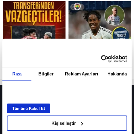
Reddet
Rıza
Bilgiler
Reklam Ayarları
Hakkında
HER YERDE!
Fenerbahçe’de sürpriz ayrılık ihtimali! Devre arasında gelmişti
Tümünü Kabul Et
Fenerbahçe’nin yeni transferi Mason Greenwood için olay sözler!
Kişiselleştir
Galatasaray’da rota yeniden Thiago Almada!
iPhone