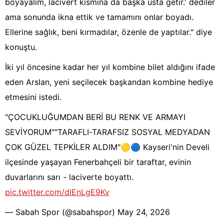
boyayalım, lacivert kısmına da başka usta getir.' dediler
ama sonunda ikna ettik ve tamamını onlar boyadı.
Ellerine sağlık, beni kırmadılar, özenle de yaptılar." diye
konuştu.
İki yıl öncesine kadar her yıl kombine bilet aldığını ifade
eden Arslan, yeni seçilecek başkandan kombine hediye
etmesini istedi.
"ÇOCUKLUĞUMDAN BERİ BU RENK VE ARMAYI
SEVİYORUM""TARAFLI-TARAFSIZ SOSYAL MEDYADAN
ÇOK GÜZEL TEPKİLER ALDIM"🟡🔵 Kayseri'nin Develi
ilçesinde yaşayan Fenerbahçeli bir taraftar, evinin
duvarlarını sarı - laciverte boyattı.
pic.twitter.com/dlEnLgE9Kv
— Sabah Spor (@sabahspor)
May 24, 2026