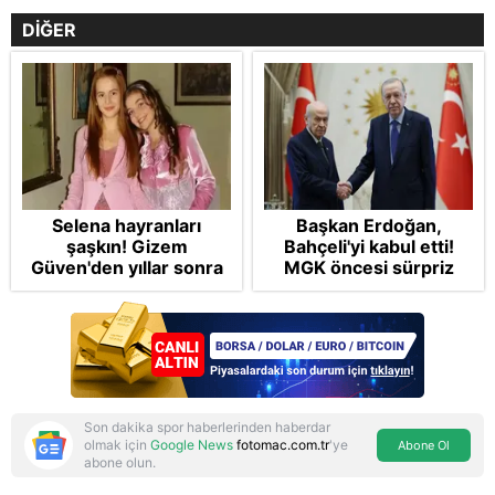
DİĞER
Selena hayranları
Başkan Erdoğan,
şaşkın! Gizem
Bahçeli'yi kabul etti!
Güven'den yıllar sonra
MGK öncesi sürpriz
gelen Cansu Demirci
zirve: Çerçeve Yasa
itirafı! "Konuşmuyoruz"
teklifi gündemde
Son dakika spor haberlerinden haberdar
olmak için
Google News
fotomac.com.tr
'ye
Abone Ol
abone olun.