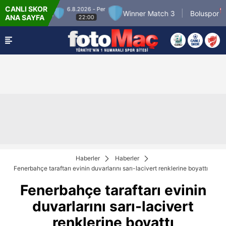
CANLI SKOR
6.8.2026 - Per
7.
nner Match 2
Winner Match 3
Boluspor
ANA SAYFA
22:00
Haberler
Haberler
Fenerbahçe taraftarı evinin duvarlarını sarı-lacivert renklerine boyattı
Fenerbahçe taraftarı evinin
duvarlarını sarı-lacivert
renklerine boyattı