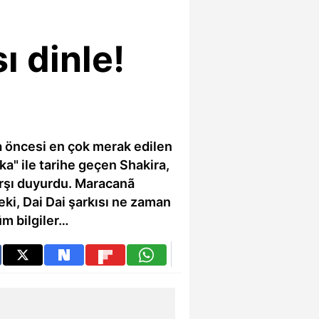
ı dinle!
a öncesi en çok merak edilen
a" ile tarihe geçen Shakira,
marşı duyurdu. Maracanã
eki, Dai Dai şarkısı ne zaman
üm bilgiler…