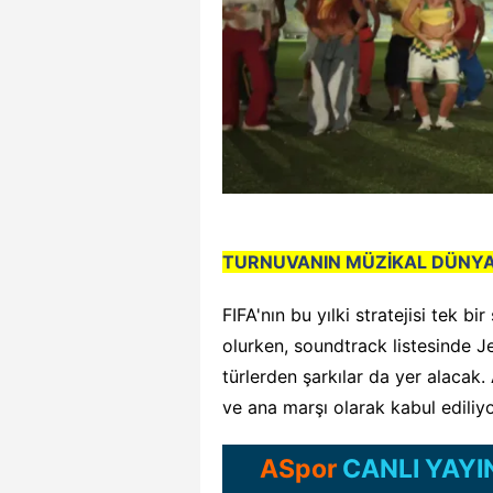
TURNUVANIN MÜZİKAL DÜNYA
FIFA'nın bu yılki stratejisi tek b
olurken, soundtrack listesinde Jel
türlerden şarkılar da yer alacak.
ve ana marşı olarak kabul ediliyo
ASpor
CANLI YAYI