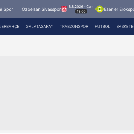
8.8.2026 - Cum
Özbelsan Sivasspor
Esenler Erokspor
Hesap
19:00
NERBAHÇE
GALATASARAY
TRABZONSPOR
FUTBOL
BASKETB
Beşiktaş
A
Fenerbahçe
A
Galatasaray
A
Trabzonspor
A
Futbol
A
Basketbol
Ziraat Türkiye Kupası
DİZİ
Diğer Sporlar