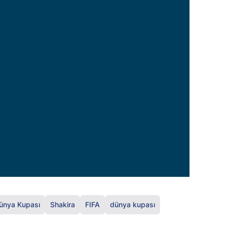
ünya Kupası
Shakira
FIFA
dünya kupası