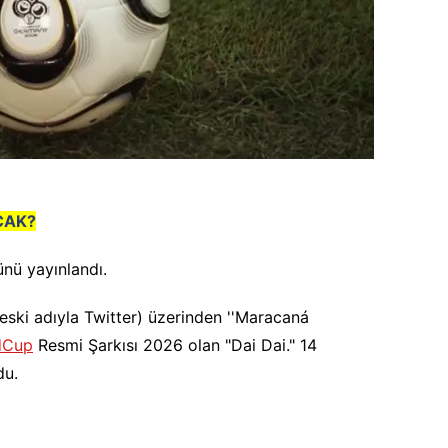
CAK?
nü yayınlandı.
eski adıyla Twitter) üzerinden ''Maracaná
dCup
Resmi Şarkısı 2026 olan "Dai Dai." 14
du.