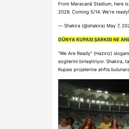
From Maracaná Stadium, here is 
2026. Coming 5/14. We're read
— Shakira (@shakira)
May 7, 20
DÜNYA KUPASI ŞARKISI NE AN
"We Are Ready" (Hazırız) sloganıyl
ezgilerini birleştiriyor. Shakir
Kupası projelerine atıfta bulunar