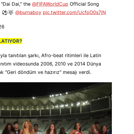
"Dai Dai," the
@FIFAWorldCup
Official Song
y! ⚽️🐺
@burnaboy
pic.twitter.com/UcfpO0s7jN
26
LATIYOR?
a tanıtılan şarkı, Afro-beat ritimleri ile Latin
a, tanıtım videosunda 2006, 2010 ve 2014 Dünya
ak "Geri döndüm ve hazırız" mesajı verdi.