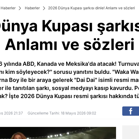
Haberler
Haberler
2026 Dünya Kupası şarkısı dinle! Anlamı ve sözleri
nya Kupası şarkıs
Anlamı ve sözleri
6 yılında ABD, Kanada ve Meksika'da atacak! Turnuv
ı kim söyleyecek?" sorusu yanıtını buldu. "Waka Wak
rna Boy ile bir araya gelerek "Dai Dai" isimli resmi 
ile tanıtılan şarkı, sosyal medyayı kasıp kavurdu. P
k? İşte 2026 Dünya Kupası resmi şarkısı hakkında t
yıs 2026 21:37
Güncelleme Tarihi: 18 Mayıs 2026 09:02