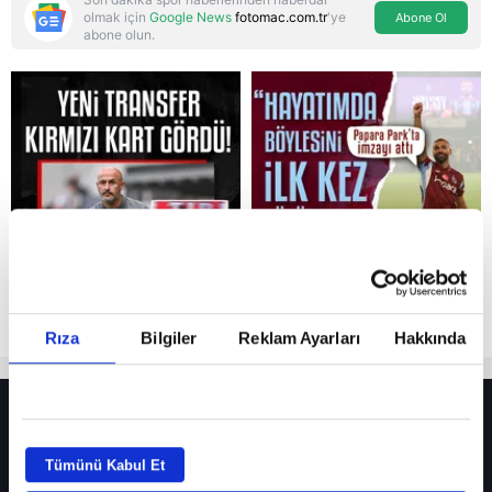
olmak için
Google News
fotomac.com.tr
'ye
Abone Ol
abone olun.
Reddet
Rıza
Bilgiler
Reklam Ayarları
Hakkında
HER YERDE!
Fenerbahçe’de sürpriz ayrılık ihtimali! Devre arasında gelmişti
Tümünü Kabul Et
Fenerbahçe’nin yeni transferi Mason Greenwood için olay sözler!