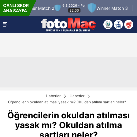
CANLI SKOR
6.8.2026 - Per
inner Match 2
Winner Match 3
FK Partizan 
ANA SAYFA
22:00
Haberler
Haberler
Öğrencilerin okuldan atılması yasak mı? Okuldan atılma şartları neler?
Öğrencilerin okuldan atılması
yasak mı? Okuldan atılma
şartları neler?