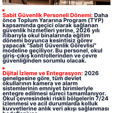
Sabit Güvenlik Personeli Dönemi:
Daha
önce Toplum Yararına Program (TYP)
kapsamında geçici olarak sağlanan
güvenlik hizmetleri yerine, 2026 yılı
itibarıyla okul binalarında eğitim
dönemi boyunca kesintisiz görev
yapacak "Sabit Güvenlik Görevlisi"
modeline geçiliyor. Bu personel, okul
giriş-çıkış kontrollerinden ve çevre
güvenliğinden sorumlu olacak.
Dijital İzleme ve Entegrasyon:
2026
genelgesine göre, tüm devlet
okullarının kamera ve alarm
sistemlerinin emniyet birimleriyle
entegre edilmesi süreci tamamlanıyor.
Okul çevresindeki riskli bölgelerin 7/24
izlenmesi ve acil durumlarda kolluk
kuvvetlerine anlık veri akışı sağlanması