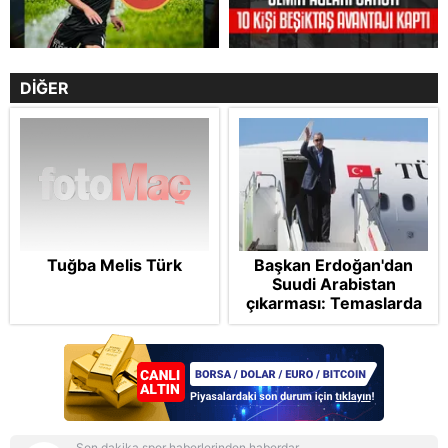
DİĞER
Tuğba Melis Türk
Başkan Erdoğan'dan
Suudi Arabistan
çıkarması: Temaslarda
bulunacak
Son dakika spor haberlerinden haberdar