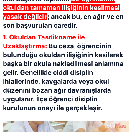
okuldan tamamen ilişiğinin kesilmesi
yasak değildir
; ancak bu, en ağır ve en
son başvurulan çaredir.
1. Okuldan Tasdikname ile
Uzaklaştırma:
Bu ceza, öğrencinin
bulunduğu okuldan ilişiğinin kesilerek
başka bir okula nakledilmesi anlamına
gelir. Genellikle ciddi disiplin
ihlallerinde, kavgalarda veya okul
düzenini bozan ağır davranışlarda
uygulanır. İlçe öğrenci disiplin
kurulunun onayı ile gerçekleşir.