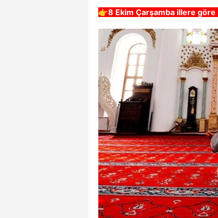
👉
8 Ekim Çarşamba
illere göre