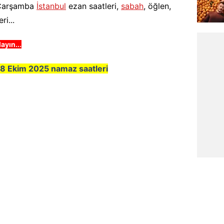
m Çarşamba
İstanbul
ezan saatleri,
sabah
, öğlen,
ri...
ayın...
 8
Ekim
2025 namaz saatleri