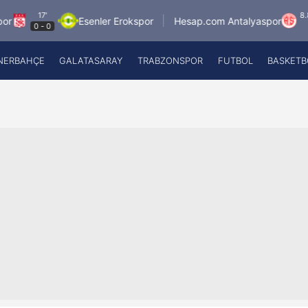
8.8.2026 - Cu
Esenler Erokspor
Hesap.com Antalyaspor
0
21:30
NERBAHÇE
GALATASARAY
TRABZONSPOR
FUTBOL
BASKETB
Beşiktaş
A
Fenerbahçe
A
Galatasaray
A
Trabzonspor
A
Futbol
A
Basketbol
Ziraat Türkiye Kupası
DİZİ
Diğer Sporlar