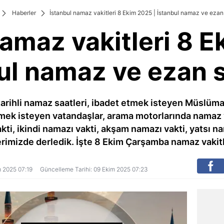
Haberler
İstanbul namaz vakitleri 8 Ekim 2025 | İstanbul namaz ve ezan 
namaz vakitleri 8 E
ul namaz ve ezan s
rihli namaz saatleri, ibadet etmek isteyen Müslümanl
mek isteyen vatandaşlar, arama motorlarında namaz va
kti, ikindi namazı vakti, akşam namazı vakti, yatsı na
rimizde derledik. İşte 8 Ekim Çarşamba namaz vakitle
im 2025 07:19
Güncelleme Tarihi: 09 Ekim 2025 07:23