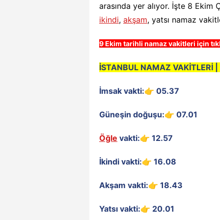
arasında yer alıyor. İşte 8 Eki
ikindi
,
akşam
, yatsı namaz vakitle
9 Ekim tarihli namaz vakitleri için tıkl
İSTANBUL NAMAZ VAKİTLERİ |
İmsak vakti:👉 05.37
Güneşin doğuşu:👉 07.01
Öğle
vakti:👉 12.57
İkindi vakti:👉 16.08
Akşam vakti:👉 18.43
Yatsı vakti:👉 20.01