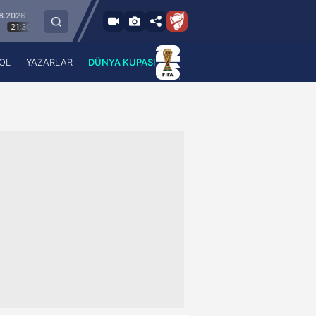
m
9.8.2026 - Paz
Keçiörengücü
Alagöz Holding Iğdır FK
19:00
OL
YAZARLAR
DÜNYA KUPASI
 Haber
A Haber Radyo
 Spor
A Spor Radyo
TV
A News Radio
2TV
Radyo Turkuvaz
para
Turkuvaz Romantik
Turkuvaz Efsane
Vav Tv
Radyo Soft
Radyo Energy
Turkuvaz Anadolu