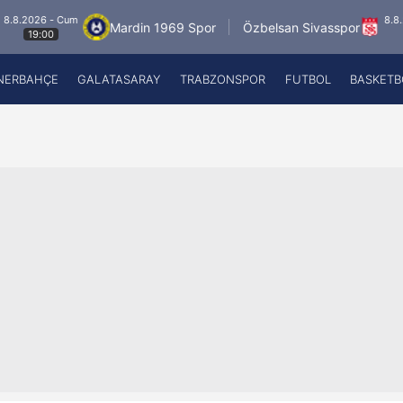
 - Cum
8.8.2026 - C
Mardin 1969 Spor
Özbelsan Sivasspor
00
19:00
NERBAHÇE
GALATASARAY
TRABZONSPOR
FUTBOL
BASKETB
Beşiktaş
A
Fenerbahçe
A
Galatasaray
A
Trabzonspor
A
Futbol
A
Basketbol
Ziraat Türkiye Kupası
DİZİ
Diğer Sporlar