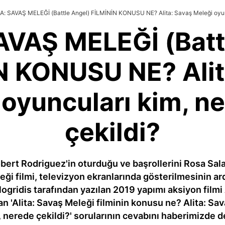
A: SAVAŞ MELEĞİ (Battle Angel) FİLMİNİN KONUSU NE? Alita: Savaş Meleği oyun
AVAŞ MELEĞİ (Batt
N KONUSU NE? Alit
 oyuncuları kim, n
çekildi?
rt Rodriguez'in oturduğu ve başrollerini Rosa Sala
leği filmi, televizyon ekranlarında gösterilmesinin 
gridis tarafından yazılan 2019 yapımı aksiyon filmi 
an 'Alita: Savaş Meleği filminin konusu ne? Alita: Sa
nerede çekildi?' sorularının cevabını haberimizde d