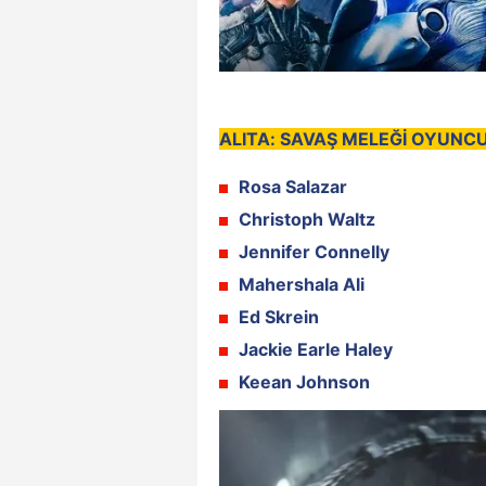
ALITA: SAVAŞ MELEĞİ OYUNCU
Rosa Salazar
Christoph Waltz
Jennifer Connelly
Mahershala Ali
Ed Skrein
Jackie Earle Haley
Keean Johnson