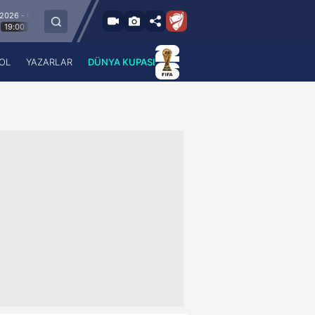
um
8.8.2026 - Cum
Esenler Erokspor
Hesap.com Antalyaspor
21:30
OL
YAZARLAR
DÜNYA KUPASI
 Haber
A Haber Radyo
 Spor
A Spor Radyo
TV
A News Radio
2TV
Radyo Turkuvaz
para
Turkuvaz Romantik
Turkuvaz Efsane
Vav Tv
Radyo Soft
Radyo Energy
Turkuvaz Anadolu