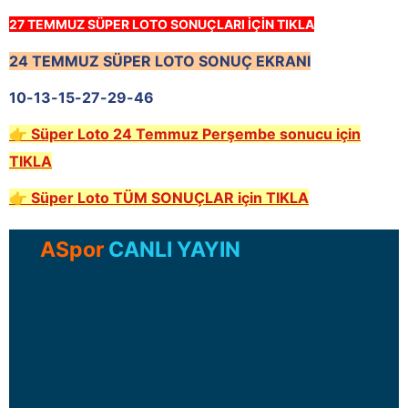
27 TEMMUZ SÜPER LOTO SONUÇLARI İÇİN TIKLA
24 TEMMUZ SÜPER LOTO SONUÇ EKRANI
10-13-15-27-29-46
👉 Süper Loto 24 Temmuz
Perşembe
sonucu için
TIKLA
👉 Süper Loto TÜM SONUÇLAR
için TIKLA
ASpor
CANLI YAYIN