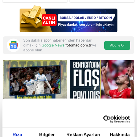
Arabistan ve
Pakistan'dan stratejik
güvenlik adımı:
Anlaşmanın tüm
detayları
Son dakika spor haberlerinden haberdar
olmak için
Google News
fotomac.com.tr
'ye
Abone Ol
abone olun.
Reddet
Rıza
Bilgiler
Reklam Ayarları
Hakkında