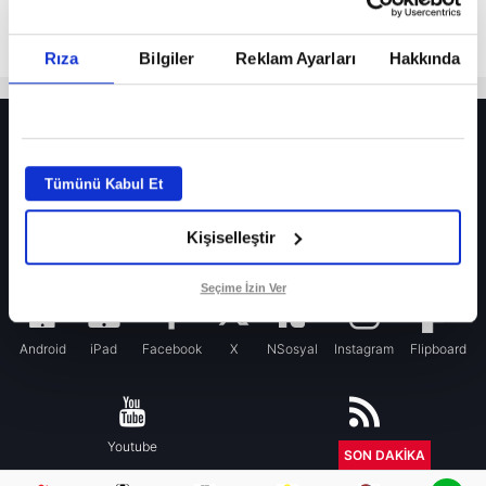
Rıza
Bilgiler
Reklam Ayarları
Hakkında
HER YERDE!
Fenerbahçe’de sürpriz ayrılık ihtimali! Devre arasında gelmişti
Tümünü Kabul Et
Fenerbahçe’nin yeni transferi Mason Greenwood için olay sözler!
Kişiselleştir
Galatasaray’da rota yeniden Thiago Almada!
iPhone
Seçime İzin Ver
Android
iPad
Facebook
X
NSosyal
Instagram
Flipboard
Youtube
RSS
SON DAKİKA