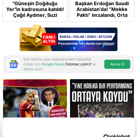
"Güneşin Doğduğu
Başkan Erdoğan Suudi
Yer"in kadrosuna katıldı!
Arabistan’da! “Mekke
Çağıl Aydıner, Suzi
Paktı” imzalandı, Orta
karakteriyle geliyor
Doğu’nun kaderi
şekilleniyor
Son dakika spor haberlerinden haberdar
olmak için
Google News
fotomac.com.tr
'ye
Abone Ol
abone olun.
Reddet