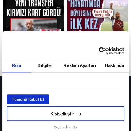
Reddet
Rıza
Bilgiler
Reklam Ayarları
Hakkında
HER YERDE!
Fenerbahçe’de sürpriz ayrılık ihtimali! Devre arasında gelmişti
Tümünü Kabul Et
Fenerbahçe’nin yeni transferi Mason Greenwood için olay sözler!
Kişiselleştir
Galatasaray’da rota yeniden Thiago Almada!
iPhone
Seçime İzin Ver