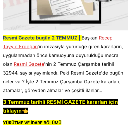
Resmi Gazete bugün 2 TEMMUZ |
Başkan
Recep
Tayyip Erdoğan
'ın imzasıyla yürürlüğe giren kararların,
uygulanmadan önce kamuoyuna duyurulduğu mecra
olan
Resmi Gazete
'nin 2 Temmuz Çarşamba tarihli
32944. sayısı yayımlandı. Peki Resmi Gazete'de bugün
neler var? İşte 2 Temmuz Çarşamba Gazete kararları,
atamalar, görevden almalar ve çeşitli ilanlar...
3 Temmuz tarihli RESMİ GAZETE kararları için
tıklayın
👈
YÜRÜTME VE İDARE BÖLÜMÜ