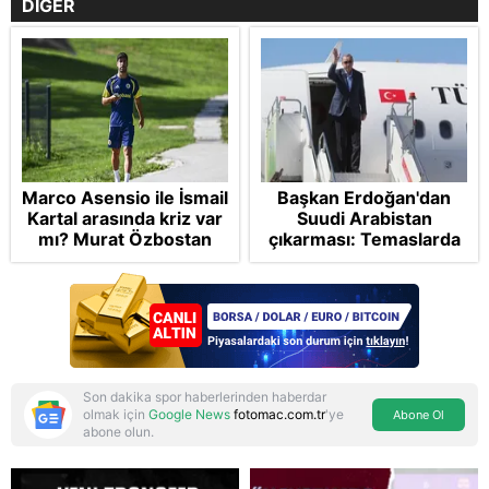
DİĞER
Marco Asensio ile İsmail
Başkan Erdoğan'dan
Kartal arasında kriz var
Suudi Arabistan
mı? Murat Özbostan
çıkarması: Temaslarda
analiz etti: Egoları da
bulunacak
yönetmelisiniz
Son dakika spor haberlerinden haberdar
olmak için
Google News
fotomac.com.tr
'ye
Abone Ol
abone olun.