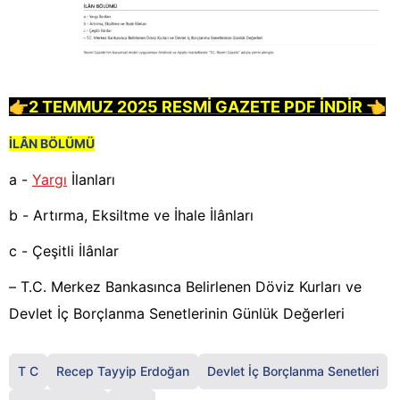
👉2 TEMMUZ 2025 RESMİ GAZETE PDF İNDİR 👈
İLÂN BÖLÜMÜ
a -
Yargı
İlanları
b - Artırma, Eksiltme ve İhale İlânları
c - Çeşitli İlânlar
– T.C. Merkez Bankasınca Belirlenen Döviz Kurları ve
Devlet İç Borçlanma Senetlerinin Günlük Değerleri
T C
Recep Tayyip Erdoğan
Devlet İç Borçlanma Senetleri