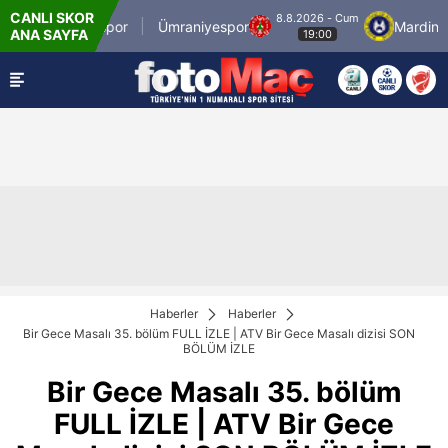
CANLI SKOR
8.8.2026 - Cum
İstanbulspor
Ümraniyespor
Mardin 1969
ANA SAYFA
19:00
Haberler
Haberler
Bir Gece Masalı 35. bölüm FULL İZLE | ATV Bir Gece Masalı dizisi SON
BÖLÜM İZLE
Bir Gece Masalı 35. bölüm
FULL İZLE | ATV Bir Gece