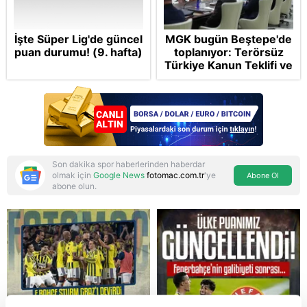
İşte Süper Lig'de güncel
MGK bugün Beştepe'de
puan durumu! (9. hafta)
toplanıyor: Terörsüz
Türkiye Kanun Teklifi ve
bölgesel güvenlik
başlıkları masada
Son dakika spor haberlerinden haberdar
olmak için
Google News
fotomac.com.tr
'ye
Abone Ol
abone olun.
Reddet