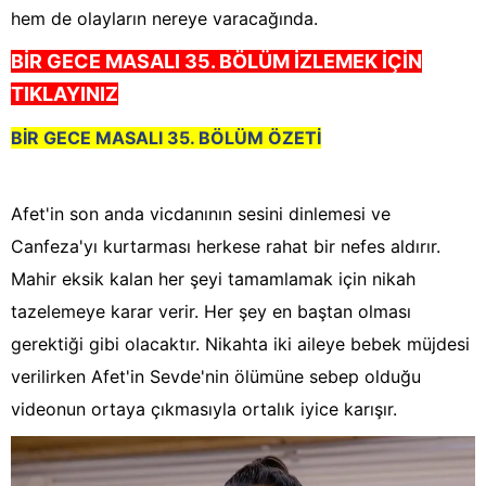
hem de olayların nereye varacağında.
BİR GECE MASALI 35. BÖLÜM İZLEMEK İÇİN
TIKLAYINIZ
BİR GECE MASALI 35. BÖLÜM ÖZETİ
Afet'in son anda vicdanının sesini dinlemesi ve
Canfeza'yı kurtarması herkese rahat bir nefes aldırır.
Mahir eksik kalan her şeyi tamamlamak için nikah
tazelemeye karar verir. Her şey en baştan olması
gerektiği gibi olacaktır. Nikahta iki aileye bebek müjdesi
verilirken Afet'in Sevde'nin ölümüne sebep olduğu
videonun ortaya çıkmasıyla ortalık iyice karışır.