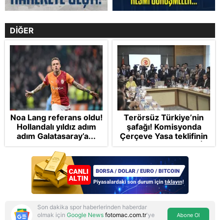
DİĞER
Noa Lang referans oldu!
Terörsüz Türkiye’nin
Hollandalı yıldız adım
şafağı! Komisyonda
adım Galatasaray’a...
Çerçeve Yasa teklifinin
maddelerine geçildi: İP
ve Yeni Parti'den
provokasyon
Son dakika spor haberlerinden haberdar
olmak için
Google News
fotomac.com.tr
'ye
Abone Ol