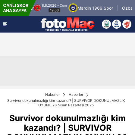
CANLI SKOR
8.8.2026 - Cum
Ümraniyespor
Mardin 1969 Spor
Özbelsan 
ANA SAYFA
19:00
Haberler
Haberler
Survivor dokunulmazlığı kim kazandı? | SURVIVOR DOKUNULMAZLIK
OYUNU 28 Nisan Pazartesi 2025
Survivor dokunulmazlığı kim
kazandı? | SURVIVOR