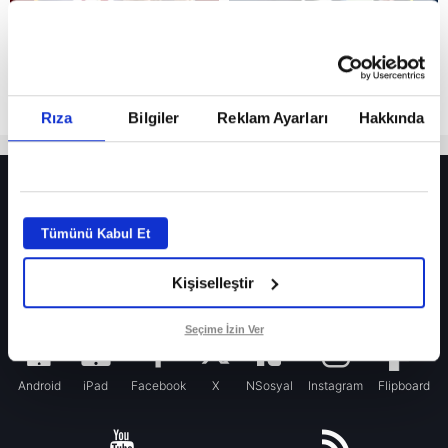
Rıza
Bilgiler
Reklam Ayarları
Hakkında
HER YERDE!
Fenerbahçe’de sürpriz ayrılık ihtimali! Devre arasında gelmişti
Tümünü Kabul Et
Fenerbahçe’nin yeni transferi Mason Greenwood için olay sözler!
Kişiselleştir
Galatasaray’da rota yeniden Thiago Almada!
iPhone
Seçime İzin Ver
Android
iPad
Facebook
X
NSosyal
Instagram
Flipboard