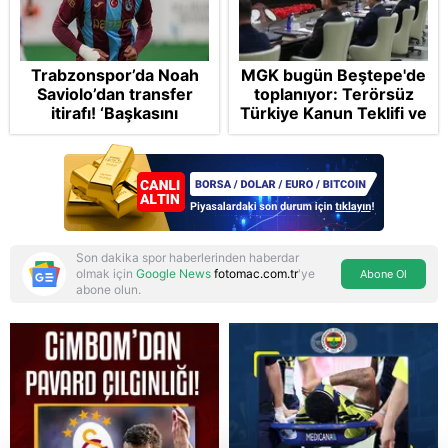
Trabzonspor’da Noah
MGK bugün Beştepe'de
Saviolo’dan transfer
toplanıyor: Terörsüz
itirafı! ‘Başkasını
Türkiye Kanun Teklifi ve
izlemeye geldi’
bölgesel güvenlik
başlıkları masada
Son dakika spor haberlerinden haberdar
olmak için
Google News
fotomac.com.tr
'ye
Abone Ol
abone olun.
Reddet