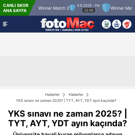
CANLI SKOR
6.8.2026 - Per
 Match 12
Winner Match 2
Winner Match 3
ANA SAYFA
22:00
Haberler
Haberler
YKS sınavı ne zaman 2025? | TYT, AYT, YDT ayın kaçında?
YKS sınavı ne zaman 2025? |
TYT, AYT, YDT ayın kaçında?
Üniversite hayali kuran milyonlarca adayın