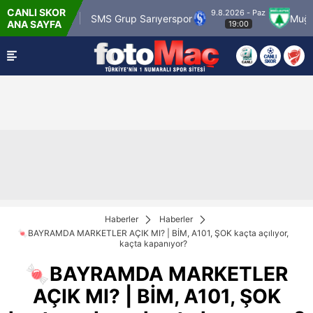
CANLI SKOR
9.8.2026 - Paz
 Karagümrük
SMS Grup Sarıyerspor
Muğlaspo
ANA SAYFA
19:00
Haberler
Haberler
🍬BAYRAMDA MARKETLER AÇIK MI? | BİM, A101, ŞOK kaçta açılıyor,
kaçta kapanıyor?
🍬BAYRAMDA MARKETLER
AÇIK MI? | BİM, A101, ŞOK