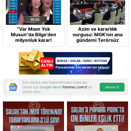
“Var Mısın Yok
Azim ve kararlılık
Musun”da Bilge’den
vurgusu: MGK'nın ana
milyonluk karar!
gündemi Terörsüz
Türkiye! FETÖ tamamen
bertaraf edilecek
Son dakika spor haberlerinden haberdar
olmak için
Google News
fotomac.com.tr
'ye
Abone Ol
abone olun.
Reddet