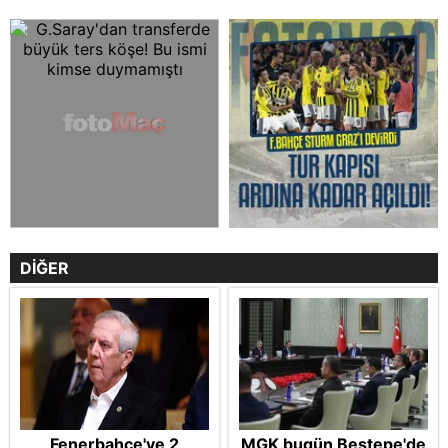
DİĞER
Fenerbahçe'ye 2
MGK bugün Beştepe'de