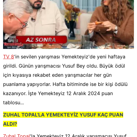
TV 8
'in sevilen yarışması Yemekteyiz'de yeni haftaya
girildi. Günün yarışmacısı Yusuf Bey oldu. Büyük ödül
için kıyasıya rekabet eden yarışmacılar her gün
puanlama yapıyorlar. Hafta bitiminde ise bir kişi ödülü
kazanıyor. İşte Yemekteyiz 12 Aralık 2024 puan
tablosu...
ZUHAL TOPAL'LA YEMEKTEYİZ YUSUF KAÇ PUAN
ALDI?
Zuhal Topal
'la Yemekteyiz 12 Aralık yarışmacısı Yusuf