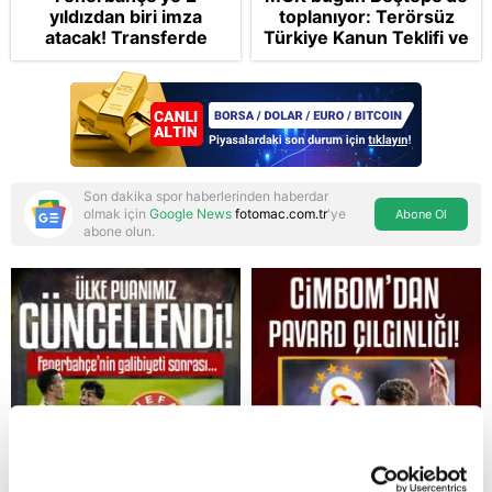
yıldızdan biri imza
toplanıyor: Terörsüz
atacak! Transferde
Türkiye Kanun Teklifi ve
golcü harekatı...
bölgesel güvenlik
başlıkları masada
Son dakika spor haberlerinden haberdar
olmak için
Google News
fotomac.com.tr
'ye
Abone Ol
abone olun.
Reddet