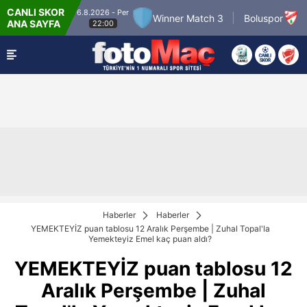
CANLI SKOR
6.8.2026 - Per
7.8.202
 Match 2
Winner Match 3
Boluspor
ANA SAYFA
22:00
21
Haberler
Haberler
YEMEKTEYİZ puan tablosu 12 Aralık Perşembe | Zuhal Topal'la
Yemekteyiz Emel kaç puan aldı?
YEMEKTEYİZ puan tablosu 12
Aralık Perşembe | Zuhal