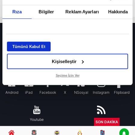
Rıza
Bilgiler
Reklam Ayarları
Hakkında
HER YERDE!
Fenerbahçe’de sürpriz ayrılık ihtimali! Devre arasında gelmişti
Tümünü Kabul Et
Fenerbahçe’nin yeni transferi Mason Greenwood için olay sözler!
Kişiselleştir
Galatasaray’da rota yeniden Thiago Almada!
iPhone
Seçime İzin Ver
Android
iPad
Facebook
X
NSosyal
Instagram
Flipboard
Youtube
RSS
SON DAKİKA