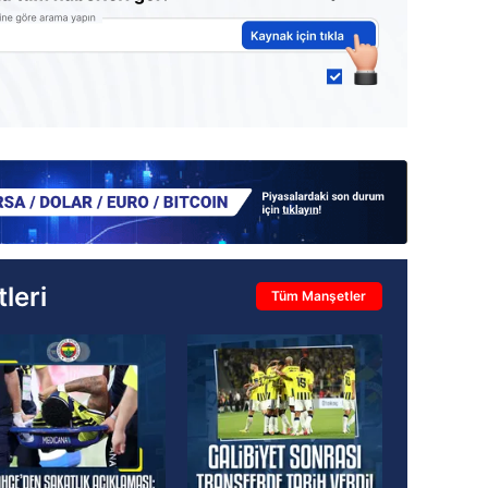
leri
Tüm Manşetler