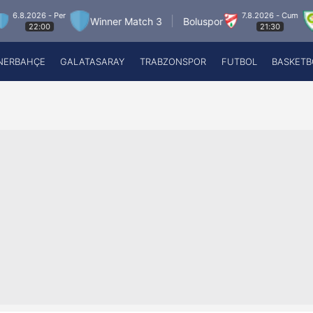
 - Per
7.8.2026 - Cum
Winner Match 3
Boluspor
Manisa 
0
21:30
NERBAHÇE
GALATASARAY
TRABZONSPOR
FUTBOL
BASKETB
Beşiktaş
A
Fenerbahçe
A
Galatasaray
A
Trabzonspor
A
Futbol
A
Basketbol
Ziraat Türkiye Kupası
DİZİ
Diğer Sporlar