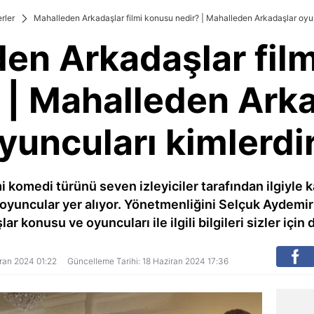
rler
Mahalleden Arkadaşlar filmi konusu nedir? | Mahalleden Arkadaşlar oyun
en Arkadaşlar fil
 | Mahalleden Ark
yuncuları kimlerdi
 komedi türünü seven izleyiciler tarafından ilgiyle ka
a oyuncular yer alıyor. Yönetmenliğini Selçuk Aydemir
ar konusu ve oyuncuları ile ilgili bilgileri sizler için 
ziran 2024 01:22
Güncelleme Tarihi: 18 Haziran 2024 17:36