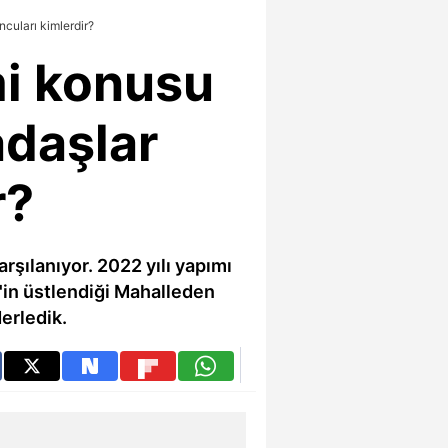
cuları kimlerdir?
mi konusu
adaşlar
r?
rşılanıyor. 2022 yılı yapımı
'in üstlendiği Mahalleden
derledik.