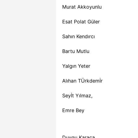
Murat Akkoyunlu
Esat Polat Güler
Sahın Kendırcı
Bartu Mutlu
Yalgın Yeter
Alıhan TÜrkdemİr
Seyİt Yılmaz,
Emre Bey
Duygu Karaca