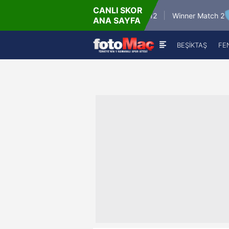
CANLI SKOR
6.8.2026 - Per
6.8.2026
Winner Match 12
Winner Match 2
ANA SAYFA
16:00
22:0
BEŞİKTAŞ
FE