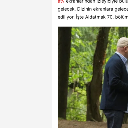
atv
ekranlarından izleyiciyle bul
gelecek. Dizinin ekranlara gele
ediliyor. İşte Aldatmak 70. bölüm b