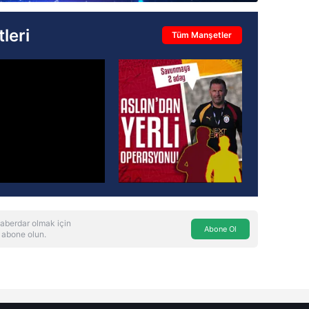
leri
Tüm Manşetler
aberdar olmak için
Abone Ol
 abone olun.