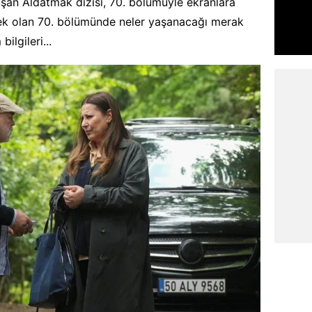
uşan Aldatmak dizisi, 70. bölümüyle ekranlara
cek olan 70. bölümünde neler yaşanacağı merak
ilgileri...