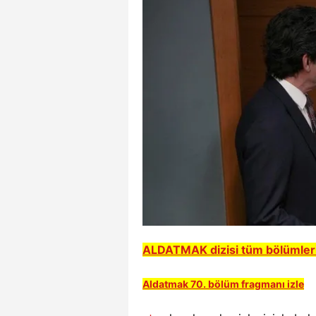
ALDATMAK dizisi tüm bölümleri i
Aldatmak 70. bölüm fragmanı izle