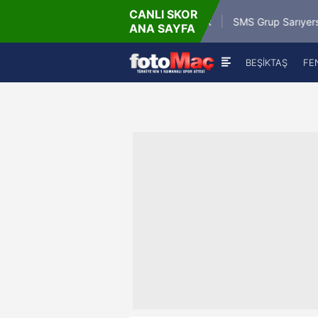
CANLI SKOR
az
9.8.20
Misirli.com.tr Karagümrük
SMS Grup Sarıyerspor
ANA SAYFA
1
BEŞİKTAŞ
FE