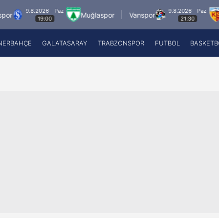
26 - Paz
9.8.2026 - Paz
Muğlaspor
Vanspor
Zecorner Ka
9:00
21:30
NERBAHÇE
GALATASARAY
TRABZONSPOR
FUTBOL
BASKETB
Beşiktaş
A
Fenerbahçe
A
Galatasaray
A
Trabzonspor
A
Futbol
A
Basketbol
Ziraat Türkiye Kupası
DİZİ
Diğer Sporlar