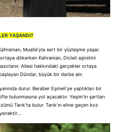
LER YAŞANDI?
ahraman, Mualla'yla sert bir yüzleşme yaşar.
 ortaya dökerken Kahraman, Dicleli aşiretini
zırlanır. Ailesi hakkındaki gerçekler ortaya
başlayan Dündar, büyük bir darbe alır.
nında durur. Beraber Eşmeli'ye yaptıkları bir
ifte bulunmasına yol açacaktır. Yeşim'in şartları
zümü Tarık'ta bulur. Tarık'ın eline geçen koz
eyecektir…