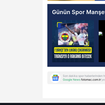
Günün Spor Manşet
Son dakika spor haberlerinden h
Google News
fotomac.com.tr
'ye