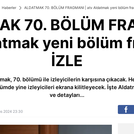
Haberler
ALDATMAK 70. BÖLÜM FRAGMANI | atv Aldatmak yeni bölüm fra
K 70. BÖLÜM FR
atmak yeni bölüm 
İZLE
tmak, 70. bölümü ile izleyicilerin karşısına çıkacak.
ümde yine izleyicileri ekrana kilitleyecek. İşte Alda
ve detayları...
yıs 2024 23:30