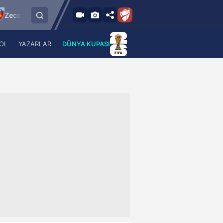
9.8.2026 - Paz
yserispor
Sipay Bodrum FK
Bursaspor
21:30
OL
YAZARLAR
DÜNYA KUPASI
 Haber
A Haber Radyo
 Spor
A Spor Radyo
TV
A News Radio
2TV
Radyo Turkuvaz
para
Turkuvaz Romantik
Turkuvaz Efsane
Vav Tv
Radyo Soft
Radyo Energy
Turkuvaz Anadolu