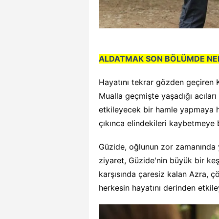
ALDATMAK SON BÖLÜMDE NE
Hayatını tekrar gözden geçiren K
Mualla geçmişte yaşadığı acıları
etkileyecek bir hamle yapmaya ha
çıkınca elindekileri kaybetmeye 
Güzide, oğlunun zor zamanında ya
ziyaret, Güzide'nin büyük bir keş
karşısında çaresiz kalan Azra, çö
herkesin hayatını derinden etkil