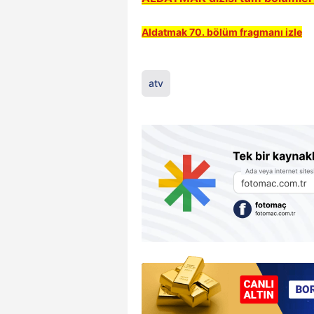
Aldatmak 70. bölüm fragmanı izle
atv