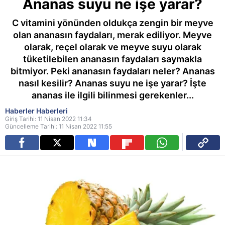
Ananas suyu ne işe yarar?
C vitamini yönünden oldukça zengin bir meyve
olan ananasın faydaları, merak ediliyor. Meyve
olarak, reçel olarak ve meyve suyu olarak
tüketilebilen ananasın faydaları saymakla
bitmiyor. Peki ananasın faydaları neler? Ananas
nasıl kesilir? Ananas suyu ne işe yarar? İşte
ananas ile ilgili bilinmesi gerekenler...
Haberler Haberleri
Giriş Tarihi: 11 Nisan 2022 11:34
Güncelleme Tarihi: 11 Nisan 2022 11:55