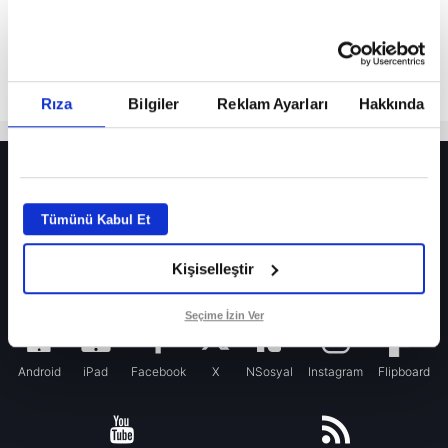
Rıza
Bilgiler
Reklam Ayarları
Hakkında
HER YERDE!
Fenerbahçe’de sürpriz ayrılık ihtimali! Devre arasında gelmişti
Tümünü Kabul Et
Fenerbahçe’nin yeni transferi Mason Greenwood için olay sözler!
Kişiselleştir
Galatasaray’da rota yeniden Thiago Almada!
iPhone
Seçime İzin Ver
Android
iPad
Facebook
X
NSosyal
Instagram
Flipboard