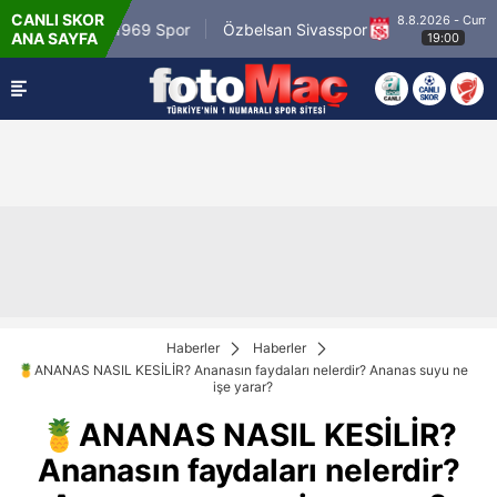
CANLI SKOR
8.8.2026 - Cum
Mardin 1969 Spor
Özbelsan Sivasspor
E
ANA SAYFA
19:00
Haberler
Haberler
🍍ANANAS NASIL KESİLİR? Ananasın faydaları nelerdir? Ananas suyu ne
işe yarar?
🍍ANANAS NASIL KESİLİR?
Ananasın faydaları nelerdir?