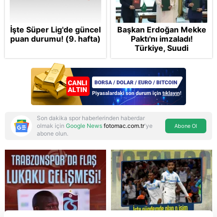
İşte Süper Lig'de güncel
Başkan Erdoğan Mekke
puan durumu! (9. hafta)
Paktı'nı imzaladı!
Türkiye, Suudi
Arabistan ve
Pakistan'dan stratejik
güvenlik adımı:
Anlaşmanın tüm
detayları
Son dakika spor haberlerinden haberdar
olmak için
Google News
fotomac.com.tr
'ye
Abone Ol
abone olun.
Reddet