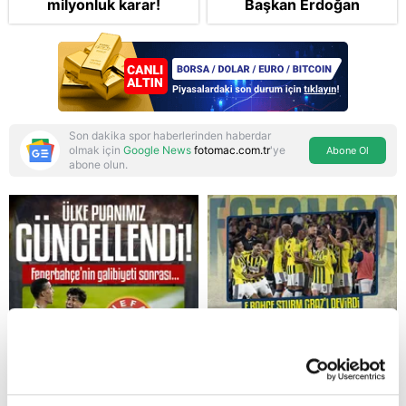
milyonluk karar!
Başkan Erdoğan
şikayetçi oldu! 5 suçtan
dava talebi
Son dakika spor haberlerinden haberdar
olmak için
Google News
fotomac.com.tr
'ye
Abone Ol
abone olun.
Reddet