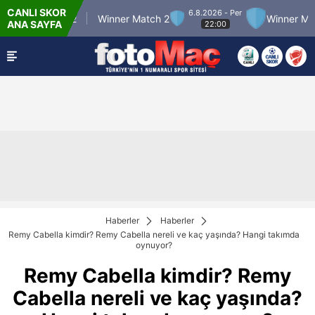
CANLI SKOR
6.8.2026 - Per
nner Match 12
Winner Match 2
Winner Match
ANA SAYFA
22:00
Haberler
Haberler
Remy Cabella kimdir? Remy Cabella nereli ve kaç yaşında? Hangi takımda
oynuyor?
Remy Cabella kimdir? Remy
Cabella nereli ve kaç yaşında?