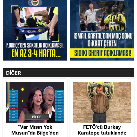
DİĞER
“Var Mısın Yok
FETÖ’cü Burkay
Musun”da Bilge’den
Karatepe tutuklandı: