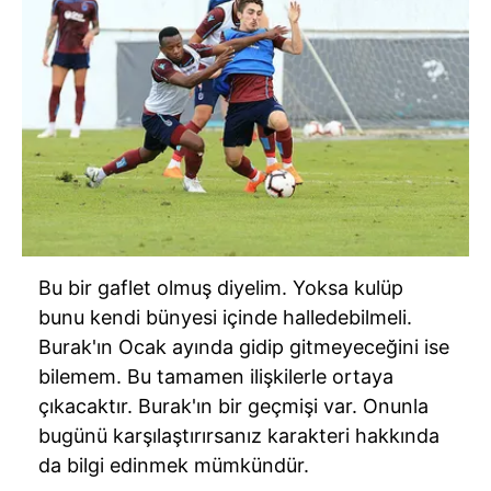
gösterilmeyecektir."
Sizlere daha iyi bir hizmet sunabilmek için İnternet
Sitemizde kendimize ve üçüncü kişilere ait çerezler
kullanılmaktadır. Bu çerezler vasıtasıyla çeşitli kişisel
verileriniz işlenmekte olup gerekli olan çerezler bilgi
toplumu hizmetlerinin sunulması amacıyla
kullanılmaktadır. Diğer çerezler, sitemizin daha işlevsel
kılınması ve kişiselleştirilmesi ve sizlere yönelik
reklam/pazarlama faaliyetlerinin yapılması, amaçlarıyla
Bu bir gaflet olmuş diyelim. Yoksa kulüp
sınırlı olarak açık rızanız dahilinde kullanılacaktır.
bunu kendi bünyesi içinde halledebilmeli.
Çerezlere ilişkin tercihlerinizi aşağıda yer alan panel
Burak'ın Ocak ayında gidip gitmeyeceğini ise
vasıtasıyla belirleyebilirsiniz. Çerezlere ilişkin detaylı bilgi
bilemem. Bu tamamen ilişkilerle ortaya
için Ayarlar butonuna tıklayabilir,
Çerez Bilgilendirme
çıkacaktır. Burak'ın bir geçmişi var. Onunla
Metnimizi
ziyaret edebilirsiniz.
bugünü karşılaştırırsanız karakteri hakkında
da bilgi edinmek mümkündür.
6698 sayılı Kişisel Verilerin Korunması Kanunu uyarınca