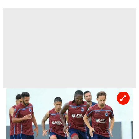
hazırlanmış Aydınlatma Metnimizi okumak ve sitemizde
ilgili mevzuata uygun olarak kullanılan çerezlerle ilgili bilgi
almak için lütfen
tıklayınız
.