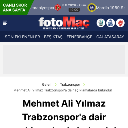
CANLI SKOR
8.8.2026 - Cum
raniyespor
Mardin 1969 Spor
Özbelsan Si
ANA SAYFA
19:00
SON EKLENENLER
BEŞİKTAŞ
FENERBAHÇE
GALATASARAY
Galeri
Trabzonspor
Mehmet Ali Yılmaz Trabzonspor'a dair açıklamalarda bulundu!
Mehmet Ali Yılmaz
Trabzonspor'a dair