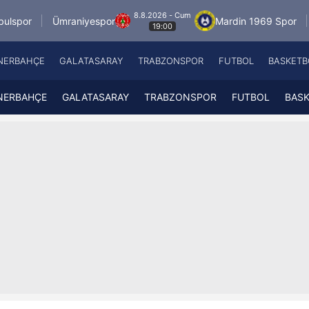
8.8.2026 - Cum
raniyespor
Mardin 1969 Spor
Özbelsan Si
19:00
NERBAHÇE
GALATASARAY
TRABZONSPOR
FUTBOL
BASKETB
Beşiktaş
A
Fenerbahçe
A
NERBAHÇE
GALATASARAY
TRABZONSPOR
FUTBOL
BAS
Galatasaray
A
Trabzonspor
A
Futbol
A
Basketbol
Ziraat Türkiye Kupası
DİZİ
Diğer Sporlar