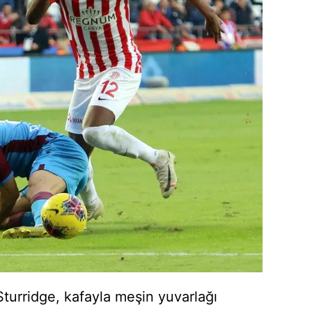
 çerezlerle ilgili bilgi almak için lütfen
tıklayınız
.
Sturridge
, kafayla meşin yuvarlağı