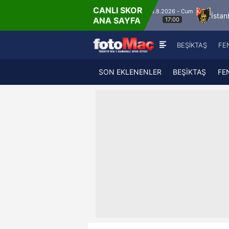
CANLI SKOR
8.8.2026 - Cum
anisa FK
Bandırmaspor
İstanbulspor
Üm
ANA SAYFA
17:00
BEŞİKTAŞ
FE
SON EKLENENLER
BEŞİKTAŞ
FE