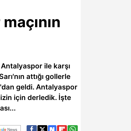
 maçının
ntalyaspor ile karşı
rı'nın attığı gollerle
a'dan geldi. Antalyaspor
in için derledik. İşte
sı...