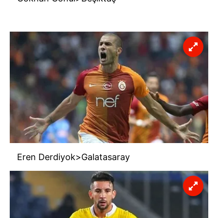
Eren Derdiyok>Galatasaray