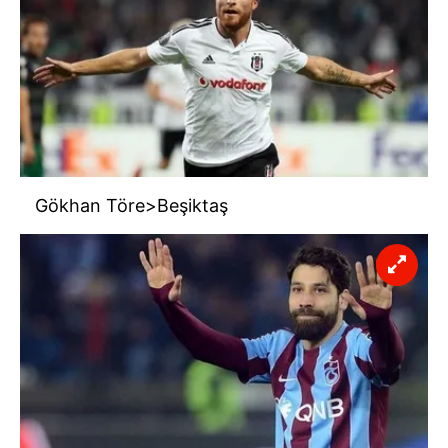
Gökhan Töre>Beşiktaş