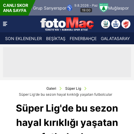
CANLI SKOR
9.8.2026 - Paz
9.8.20
p Sarıyerspor
Muğlaspor
Vanspor
ANA SAYFA
19:00
2
SON EKLENENLER
BEŞİKTAŞ
FENERBAHÇE
GALATASARAY
Galeri
Süper Lig
Süper Lig'de bu sezon hayal kırıklığı yaşatan futbolcular
Süper Lig'de bu sezon
hayal kırıklığı yaşatan