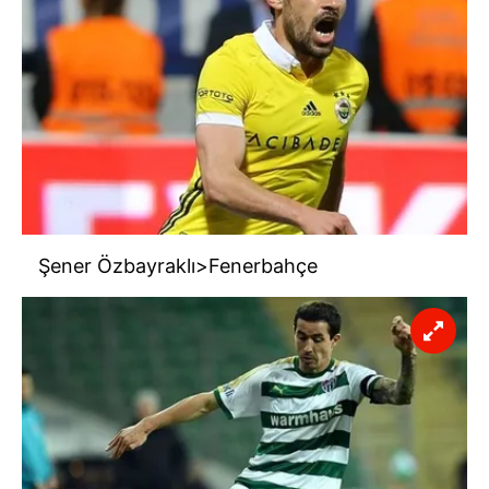
Şener Özbayraklı>Fenerbahçe