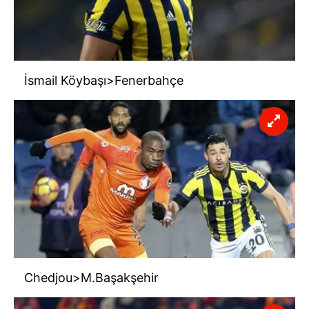
İsmail Köybaşı>Fenerbahçe
Chedjou>M.Başakşehir