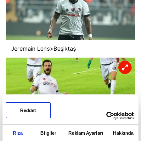
Jeremain Lens>Beşiktaş
Reddet
Rıza
Bilgiler
Reklam Ayarları
Hakkında
Ömer Ali Şahiner> A.Konyaspor