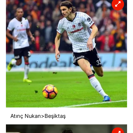
Atınç Nukan>Beşiktaş