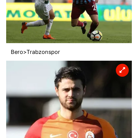
Sizlere daha iyi bir hizmet sunabilmek için İnternet
Sitemizde kendimize ve üçüncü kişilere ait çerezler
kullanılmaktadır. Bu çerezler vasıtasıyla çeşitli kişisel
verileriniz işlenmekte olup gerekli olan çerezler bilgi
toplumu hizmetlerinin sunulması amacıyla
kullanılmaktadır. Diğer çerezler, sitemizin daha işlevsel
Bero>Trabzonspor
kılınması ve kişiselleştirilmesi ve sizlere yönelik
reklam/pazarlama faaliyetlerinin yapılması, amaçlarıyla
sınırlı olarak açık rızanız dahilinde kullanılacaktır.
Çerezlere ilişkin tercihlerinizi aşağıda yer alan panel
vasıtasıyla belirleyebilirsiniz. Çerezlere ilişkin detaylı bilgi
için Ayarlar butonuna tıklayabilir,
Çerez Bilgilendirme
Metnimizi
ziyaret edebilirsiniz.
6698 sayılı Kişisel Verilerin Korunması Kanunu uyarınca
hazırlanmış Aydınlatma Metnimizi okumak ve sitemizde
ilgili mevzuata uygun olarak kullanılan çerezlerle ilgili bilgi