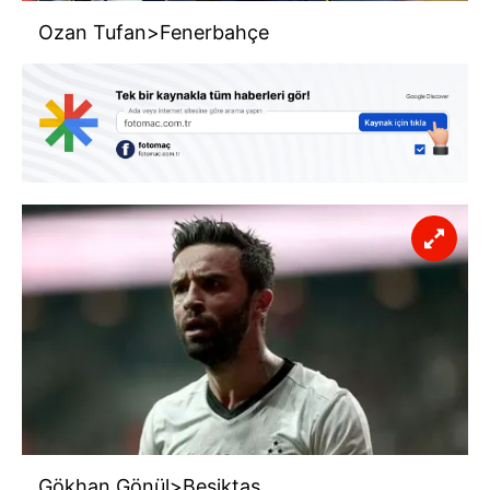
Ozan Tufan>Fenerbahçe
Gökhan Gönül>Beşiktaş