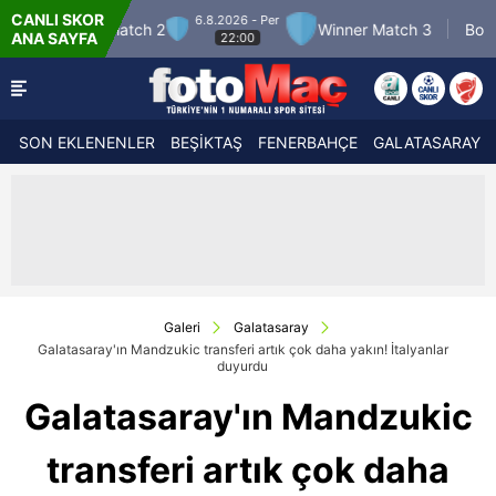
CANLI SKOR
6.8.2026 - Per
7.8.2026 - Cum
2
Winner Match 3
Boluspor
ANA SAYFA
22:00
21:30
SON EKLENENLER
BEŞİKTAŞ
FENERBAHÇE
GALATASARAY
Galeri
Galatasaray
Galatasaray'ın Mandzukic transferi artık çok daha yakın! İtalyanlar
duyurdu
Galatasaray'ın Mandzukic
transferi artık çok daha