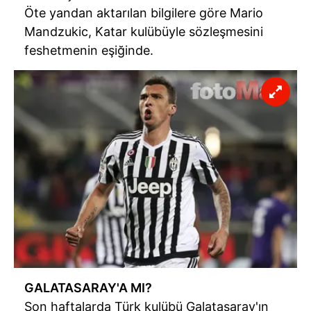
Öte yandan aktarılan bilgilere göre Mario
Mandzukic, Katar kulübüyle sözleşmesini
feshetmenin eşiğinde.
GALATASARAY'A MI?
Son haftalarda Türk kulübü Galatasaray'ın