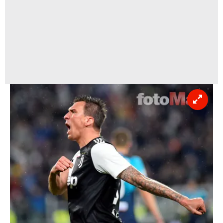
vasıtasıyla belirleyebilirsiniz. Çerezlere ilişkin detaylı bilgi
için Ayarlar butonuna tıklayabilir,
Çerez Bilgilendirme
Metnimizi
ziyaret edebilirsiniz.
6698 sayılı Kişisel Verilerin Korunması Kanunu uyarınca
hazırlanmış Aydınlatma Metnimizi okumak ve sitemizde
ilgili mevzuata uygun olarak kullanılan çerezlerle ilgili bilgi
almak için lütfen
tıklayınız
.