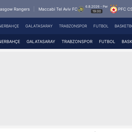
6.8.2026 - Per
s
Maccabi Tel Aviv FC
PFC CSKA Sofia
F
19:00
NERBAHÇE
GALATASARAY
TRABZONSPOR
FUTBOL
BASKETB
Beşiktaş
A
Fenerbahçe
A
NERBAHÇE
GALATASARAY
TRABZONSPOR
FUTBOL
BAS
Galatasaray
A
Trabzonspor
A
Futbol
A
Basketbol
Ziraat Türkiye Kupası
DİZİ
Diğer Sporlar