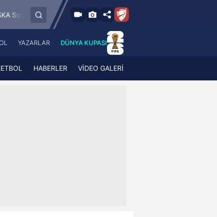
6.8.2026 - Per
K Jablonec
FC RFS
Paide Linnameeskond
19:00
OL
YAZARLAR
DÜNYA KUPASI
 Haber
A Haber Radyo
 Spor
A Spor Radyo
KETBOL
HABERLER
VİDEO GALERİ
TV
A News Radio
2TV
Radyo Turkuvaz
para
Turkuvaz Romantik
Turkuvaz Efsane
Vav Tv
Radyo Soft
Radyo Energy
Turkuvaz Anadolu