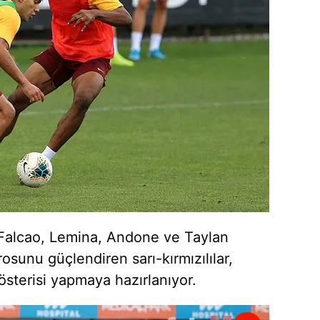
 çerezlerle ilgili bilgi almak için lütfen
tıklayınız
.
Falcao, Lemina, Andone ve Taylan
rosunu güçlendiren sarı-kırmızılılar,
gösterisi yapmaya hazırlanıyor.