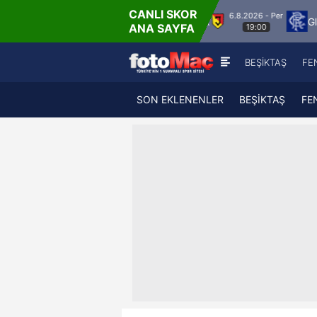
CANLI SKOR
6.8.2026 - Per
Vaduz
Jagiellonia Bialystok
Glasgow Ranger
ANA SAYFA
19:00
BEŞİKTAŞ
FE
SON EKLENENLER
BEŞİKTAŞ
FE