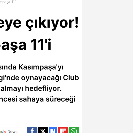
ımpaşa 11'i
eye çıkıyor!
aşa 11'i
asında Kasımpaşa'yı
Ligi'nde oynayacağı Club
almayı hedefliyor.
öncesi sahaya süreceği