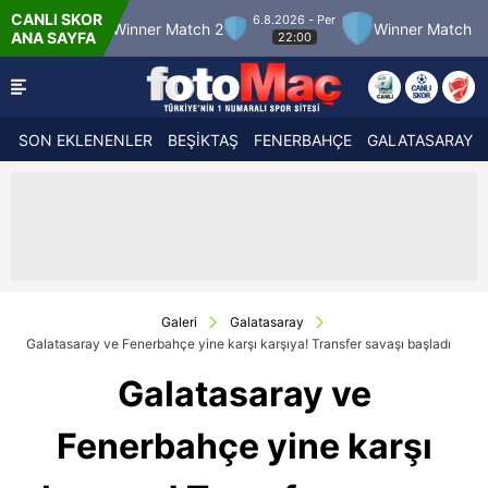
CANLI SKOR
6.8.2026 - Per
12
Winner Match 2
Winner Match 3
Bolu
ANA SAYFA
22:00
SON EKLENENLER
BEŞİKTAŞ
FENERBAHÇE
GALATASARAY
Galeri
Galatasaray
Galatasaray ve Fenerbahçe yine karşı karşıya! Transfer savaşı başladı
Galatasaray ve
Fenerbahçe yine karşı