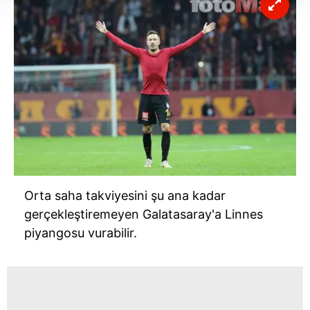
Her halükârda, kullanıcılar, bu çerezlere izin vermedikleri
takdirde, kullanıcılara hedefli reklamlar
gösterilmeyecektir."
Sizlere daha iyi bir hizmet sunabilmek için İnternet
Sitemizde kendimize ve üçüncü kişilere ait çerezler
kullanılmaktadır. Bu çerezler vasıtasıyla çeşitli kişisel
verileriniz işlenmekte olup gerekli olan çerezler bilgi
toplumu hizmetlerinin sunulması amacıyla
kullanılmaktadır. Diğer çerezler, sitemizin daha işlevsel
kılınması ve kişiselleştirilmesi ve sizlere yönelik
reklam/pazarlama faaliyetlerinin yapılması, amaçlarıyla
Orta saha takviyesini şu ana kadar
sınırlı olarak açık rızanız dahilinde kullanılacaktır.
gerçekleştiremeyen Galatasaray'a Linnes
piyangosu vurabilir.
Çerezlere ilişkin tercihlerinizi aşağıda yer alan panel
vasıtasıyla belirleyebilirsiniz. Çerezlere ilişkin detaylı bilgi
için Ayarlar butonuna tıklayabilir,
Çerez Bilgilendirme
Metnimizi
ziyaret edebilirsiniz.