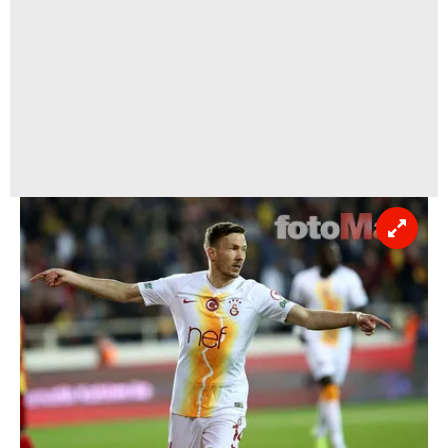
6698 sayılı Kişisel Verilerin Korunması Kanunu uyarınca
hazırlanmış Aydınlatma Metnimizi okumak ve sitemizde
ilgili mevzuata uygun olarak kullanılan çerezlerle ilgili bilgi
almak için lütfen
tıklayınız
.