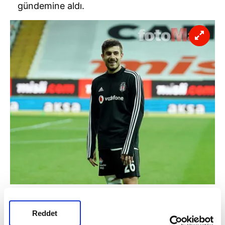
gündemine aldı.
LINNES'E KARŞILIK DORUKHAN!
Milliyet'in haberine göre, Cimbom gözden
Reddet