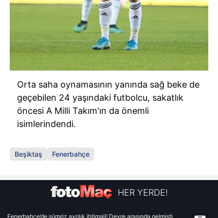
Orta saha oynamasının yanında sağ beke de
geçebilen 24 yaşındaki futbolcu, sakatlık
öncesi A Milli Takım'ın da önemli
isimlerindendi.
Beşiktaş
Fenerbahçe
HER YERDE!
Fenerbahçe’de sürpriz ayrılık ihtimali! Devre arasında gelmişti