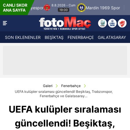
CANLI SKOR
8.8.2026 - Cum
yespor
Mardin 1969 Spor
Özbelsan Sivass
ANA SAYFA
19:00
SON EKLENENLER
BEŞİKTAŞ
FENERBAHÇE
GALATASARAY
Galeri
Fenerbahçe
UEFA kulüpler sıralaması güncellendi! Beşiktaş, Trabzonspor,
Fenerbahçe ve Galatasaray...
UEFA kulüpler sıralaması
güncellendi! Beşiktaş,