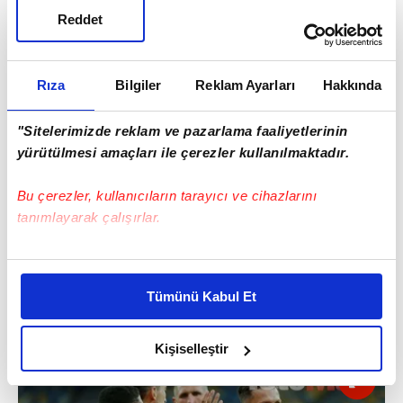
Reddet
10. Liverpool
Rıza
Bilgiler
Reklam Ayarları
Hakkında
"Sitelerimizde reklam ve pazarlama faaliyetlerinin
yürütülmesi amaçları ile çerezler kullanılmaktadır.
Bu çerezler, kullanıcıların tarayıcı ve cihazlarını
tanımlayarak çalışırlar.
Bu çerezlere izin vermeniz halinde sizlere özel
kişiselleştirilmiş reklamlar sunabilir, sayfalarımızda sizlere
Tümünü Kabul Et
daha iyi reklam deneyimi yaşatabiliriz. Bunu yaparken
11. Arsenal
amacımızın size daha iyi bir reklam deneyimi sunmak
olduğunu ve sizlere en iyi içerikleri sunabilmek adına
Kişiselleştir
elimizden gelen çabayı gösterdiğimizi ve bu noktada,
reklamların maliyetlerimizi karşılamak noktasında tek gelir