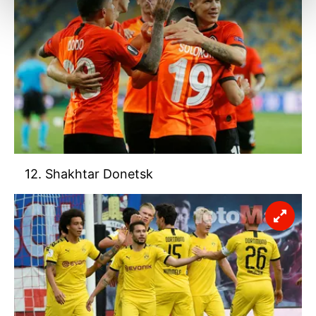
kalemimiz olduğunu sizlere hatırlatmak isteriz.
Her halükârda, kullanıcılar, bu çerezlere izin vermedikleri
takdirde, kullanıcılara hedefli reklamlar
gösterilmeyecektir."
Sizlere daha iyi bir hizmet sunabilmek için İnternet
Sitemizde kendimize ve üçüncü kişilere ait çerezler
kullanılmaktadır. Bu çerezler vasıtasıyla çeşitli kişisel
verileriniz işlenmekte olup gerekli olan çerezler bilgi
12. Shakhtar Donetsk
toplumu hizmetlerinin sunulması amacıyla
kullanılmaktadır. Diğer çerezler, sitemizin daha işlevsel
kılınması ve kişiselleştirilmesi ve sizlere yönelik
reklam/pazarlama faaliyetlerinin yapılması, amaçlarıyla
sınırlı olarak açık rızanız dahilinde kullanılacaktır.
Çerezlere ilişkin tercihlerinizi aşağıda yer alan panel
vasıtasıyla belirleyebilirsiniz. Çerezlere ilişkin detaylı bilgi
için Ayarlar butonuna tıklayabilir,
Çerez Bilgilendirme