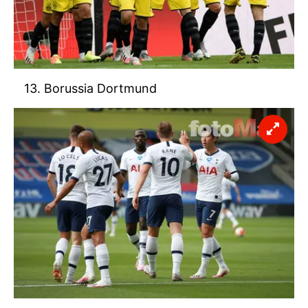
Metnimizi
ziyaret edebilirsiniz.
6698 sayılı Kişisel Verilerin Korunması Kanunu uyarınca
hazırlanmış Aydınlatma Metnimizi okumak ve sitemizde
ilgili mevzuata uygun olarak kullanılan çerezlerle ilgili bilgi
13. Borussia Dortmund
almak için lütfen
tıklayınız
.