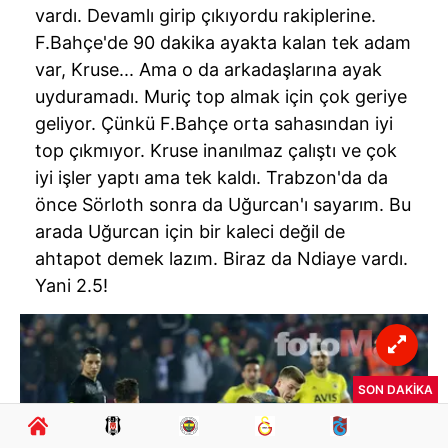
vardı. Devamlı girip çıkıyordu rakiplerine.
F.Bahçe'de 90 dakika ayakta kalan tek adam
var,
Kruse
... Ama o da arkadaşlarına ayak
uyduramadı.
Muriç
top almak için çok geriye
geliyor. Çünkü F.Bahçe orta sahasından iyi
top çıkmıyor.
Kruse
inanılmaz çalıştı ve çok
iyi işler yaptı ama tek kaldı. Trabzon'da da
önce
Sörloth
sonra da Uğurcan'ı sayarım. Bu
arada Uğurcan için bir kaleci değil de
ahtapot demek lazım. Biraz da
Ndiaye
vardı.
Yani 2.5!
SON DAKİKA