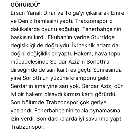
GÖRÜRDÜ"
Ersun Yanal;
Dirar
ve
Tolga'yı
çıkararak Emre
ve Deniz hamlesini yaptı.
Trabzonspor
o
dakikalarda oyunu soğutup,
Fenerbahçe'nin
baskısını kırdı.
Ekuban'ın
yerine
Sturridge
değişikliği de doğruydu. İki teknik adam da
doğru değişiklikler yaptı. Hakem, hava topu
mücadelesinde Serdar Aziz'in
Sörloth'a
dirseğinde de sarı kartı es geçti. Sonrasında
yine
Sörloth'un
yüzüne
kramponu
geldi
Serdar'ın ama yine sarı yok. Serdar Aziz, dün
iyi bir hakem olsaydı kırmızı kartı görürdü.
Son bölümde
Trabzonspor
çok geriye
yaslandı,
Fenerbahçe'nin
topla oynamasına
izin verdi. Son dakikalarda iyi savunma yaptı
Trabzonspor
.