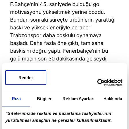
F.Bahçe'nin 45. saniyede bulduğu gol
motivasyonu yükseltmek yerine bozdu.
Bundan sonraki süreçte tribünlerin yarattığı
baskı ve yüksek enerjiyle beraber
Trabzonspor
daha coşkulu oynamaya
başladı. Daha fazla öne çıktı, tam saha
baskısını doğru yaptı.
Fenerbahçe'nin
bu
golü maçın son 30 dakikasında gelseydi,
kazanma şansı daha yüksek olabilirdi.
Trabzonspor
maça 4-3-1-2 diziliş ve baklava
Reddet
düzenli bir orta saha anlayışıyla başladı ve
de ilk 25 dakikadan sonra 4-3-3 dizilişine
geçti. Özellikle
Sörloth
performansı ve
Rıza
Bilgiler
Reklam Ayarları
Hakkında
kalitesi yine ön plana çıktı. Uzun boylu
olmasına rağmen çevik ve de golü koklayan
"Sitelerimizde reklam ve pazarlama faaliyetlerinin
bir oyuncu... Bu farkını da istikrarlı oyunu ile
yürütülmesi amaçları ile çerezler kullanılmaktadır.
derbiye
de yansıttı. Golünü de attı. Yusuf