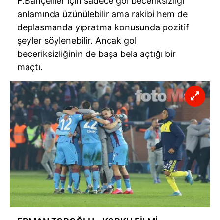
F.Bahçeliler için sadece gol beceriksizliği
anlamında
üzünülebilir
ama rakibi hem de
deplasmanda yıpratma konusunda pozitif
şeyler söylenebilir. Ancak gol
beceriksizliğinin de başa bela açtığı bir
maçtı.