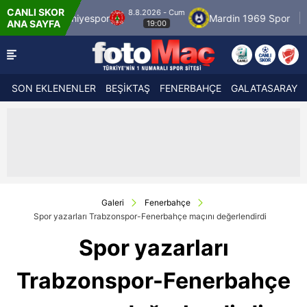
CANLI SKOR
8.8.2026 - Cum
por
Mardin 1969 Spor
Özbelsan Sivasspor
ANA SAYFA
19:00
SON EKLENENLER
BEŞİKTAŞ
FENERBAHÇE
GALATASARAY
Galeri
Fenerbahçe
Spor yazarları Trabzonspor-Fenerbahçe maçını değerlendirdi
Spor yazarları
Trabzonspor-Fenerbahçe