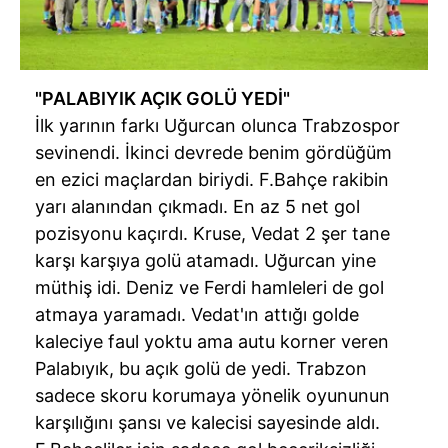
"
PALABIYIK
AÇIK GOLÜ YEDİ"
İlk yarının farkı Uğurcan olunca
Trabzospor
sevinendi. İkinci devrede benim gördüğüm
en ezici maçlardan biriydi. F.Bahçe rakibin
yarı alanından çıkmadı. En az 5 net gol
pozisyonu kaçırdı.
Kruse
, Vedat 2 şer tane
karşı karşıya golü atamadı. Uğurcan yine
müthiş idi. Deniz ve Ferdi hamleleri de gol
atmaya yaramadı. Vedat'ın attığı golde
kaleciye faul yoktu ama autu korner veren
Palabıyık
, bu açık golü de yedi. Trabzon
sadece skoru korumaya yönelik oyununun
karşılığını şansı ve kalecisi sayesinde aldı.