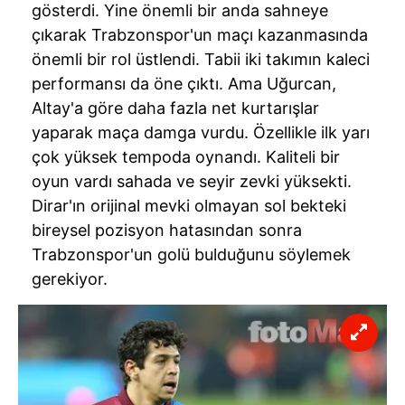
kullanılmaktadır. Bu çerezler vasıtasıyla çeşitli kişisel
gösterdi. Yine önemli bir anda sahneye
verileriniz işlenmekte olup gerekli olan çerezler bilgi
çıkarak
Trabzonspor'un
maçı kazanmasında
toplumu hizmetlerinin sunulması amacıyla
önemli bir rol üstlendi. Tabii iki takımın kaleci
kullanılmaktadır. Diğer çerezler, sitemizin daha işlevsel
performansı da öne çıktı. Ama Uğurcan,
kılınması ve kişiselleştirilmesi ve sizlere yönelik
Altay'a göre daha fazla net kurtarışlar
reklam/pazarlama faaliyetlerinin yapılması, amaçlarıyla
yaparak maça damga vurdu. Özellikle ilk yarı
sınırlı olarak açık rızanız dahilinde kullanılacaktır.
çok yüksek tempoda oynandı. Kaliteli bir
Çerezlere ilişkin tercihlerinizi aşağıda yer alan panel
oyun vardı sahada ve seyir zevki yüksekti.
vasıtasıyla belirleyebilirsiniz. Çerezlere ilişkin detaylı bilgi
Dirar'ın
orijinal mevki olmayan sol bekteki
için Ayarlar butonuna tıklayabilir,
Çerez Bilgilendirme
bireysel pozisyon hatasından sonra
Metnimizi
ziyaret edebilirsiniz.
Trabzonspor'un
golü bulduğunu söylemek
gerekiyor.
6698 sayılı Kişisel Verilerin Korunması Kanunu uyarınca
hazırlanmış Aydınlatma Metnimizi okumak ve sitemizde
ilgili mevzuata uygun olarak kullanılan çerezlerle ilgili bilgi
almak için lütfen
tıklayınız
.