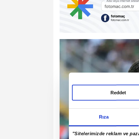
Reddet
Rıza
"Sitelerimizde reklam ve paza