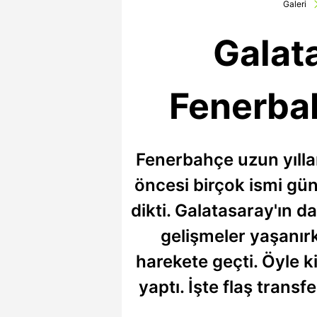
Galeri
Galat
Fenerba
Fenerbahçe uzun yılla
öncesi birçok ismi günd
dikti. Galatasaray'ın 
gelişmeler yaşanırk
harekete geçti. Öyle k
yaptı. İşte flaş trans