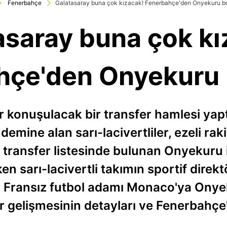
Fenerbahçe
Galatasaray buna çok kızacak! Fenerbahçe'den Onyekuru b
asaray buna çok kı
hçe'den Onyekuru
r konuşulacak bir transfer hamlesi yapt
emine alan sarı-lacivertliler, ezeli raki
da transfer listesinde bulunan Onyekur
en sarı-lacivertli takımın sportif dire
i Fransız futbol adamı Monaco'ya Onyekur
fer gelişmesinin detayları ve Fenerbahçe'