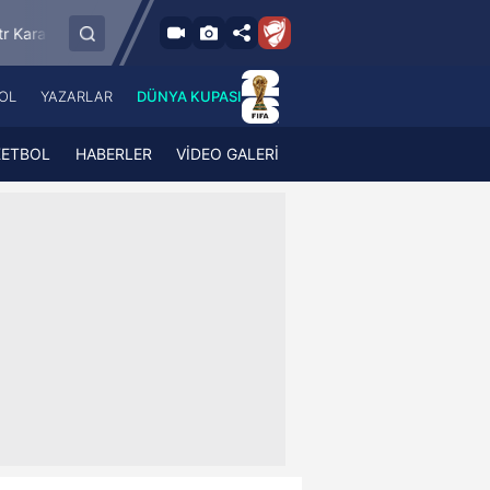
9.8.2026 - Paz
SMS Grup Sarıyerspor
Muğlaspor
Vansp
19:00
OL
YAZARLAR
DÜNYA KUPASI
 Haber
A Haber Radyo
 Spor
A Spor Radyo
KETBOL
HABERLER
VİDEO GALERİ
TV
A News Radio
2TV
Radyo Turkuvaz
para
Turkuvaz Romantik
Turkuvaz Efsane
Vav Tv
Radyo Soft
Radyo Energy
Turkuvaz Anadolu