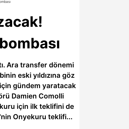
ombası
zacak!
 bombası
ı. Ara transfer dönemi
binin eski yıldızına göz
u için gündem yaratacak
ktörü Damien Comolli
u için ilk teklifini de
nin Onyekuru teklifi...