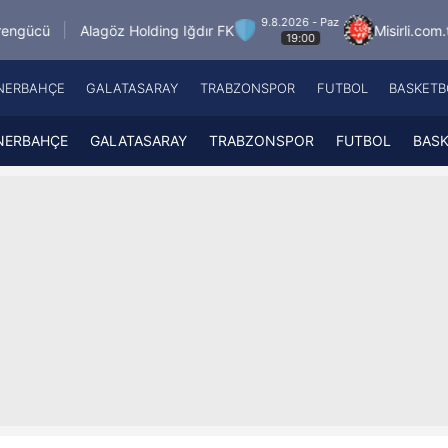
9.8.2026 - Paz
göz Holding Iğdır FK
Misirli.com.tr Karagümrük
19:00
NERBAHÇE
GALATASARAY
TRABZONSPOR
FUTBOL
BASKETB
Beşiktaş
A
Fenerbahçe
A
NERBAHÇE
GALATASARAY
TRABZONSPOR
FUTBOL
BAS
Galatasaray
A
Trabzonspor
A
Futbol
A
Basketbol
Ziraat Türkiye Kupası
DİZİ
Diğer Sporlar