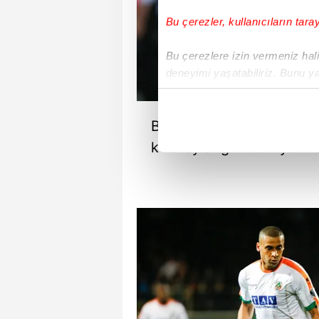
Bu çerezler, kullanıcıların tara
Bu çerezlere izin vermeniz halin
deneyimi yaşatabiliriz. Bunu y
içerikleri sunabilmek adına el
noktasında tek gelir kalemimiz 
Bu sezon şampiyonluk içi
Her halükârda, kullanıcılar, bu 
kurmaylar gündem yarata
Sizlere daha iyi bir hizmet sun
çerezler vasıtasıyla çeşitli kiş
amacıyla kullanılmaktadır. Diğer
reklam/pazarlama faaliyetlerinin
Çerezlere ilişkin tercihlerinizi 
butonuna tıklayabilir,
Çerez Bi
6698 sayılı Kişisel Verilerin 