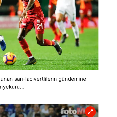
 çerezlerle ilgili bilgi almak için lütfen
tıklayınız
.
lunan sarı-lacivertlilerin gündemine
Onyekuru...