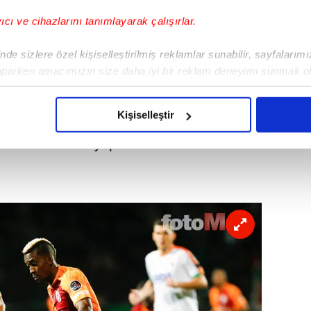
yıcı ve cihazlarını tanımlayarak çalışırlar.
de sizlere özel kişiselleştirilmiş reklamlar sunabilir, sayfalarım
aparken amacımızın size daha iyi bir reklam deneyimi sunmak ol
imizden gelen çabayı gösterdiğimizi ve bu noktada, reklamların ma
olduğunu sizlere hatırlatmak isteriz.
Kişiselleştir
n gözünü karartan sarı-lacivertli
çerezlere izin vermedikleri takdirde, kullanıcılara hedefli reklaml
cak bir hamle yaptı.
abilmek için İnternet Sitemizde kendimize ve üçüncü kişilere ait 
isel verileriniz işlenmekte olup gerekli olan çerezler bilgi toplum
 çerezler, sitemizin daha işlevsel kılınması ve kişiselleştirilmes
 yapılması, amaçlarıyla sınırlı olarak açık rızanız dahilinde kulla
aşağıda yer alan panel vasıtasıyla belirleyebilirsiniz. Çerezlere iliş
lgilendirme Metnimizi
ziyaret edebilirsiniz.
Korunması Kanunu uyarınca hazırlanmış Aydınlatma Metnimizi okum