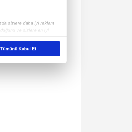
ızda sizlere daha iyi reklam
duğunu ve sizlere en iyi
liyetlerimizi karşılamak
Tümünü Kabul Et
ar gösterilmeyecektir."
çerezler kullanılmaktadır. Bu
u hizmetlerinin sunulması
i ve sizlere yönelik
nılacaktır.
kin detaylı bilgi için Ayarlar
ak ve sitemizde ilgili