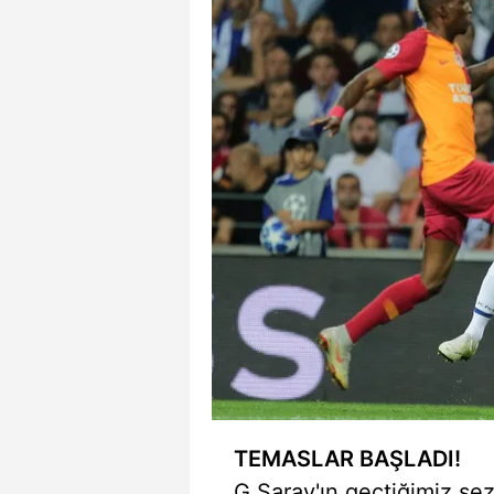
TEMASLAR BAŞLADI!
G.Saray'ın geçtiğimiz s