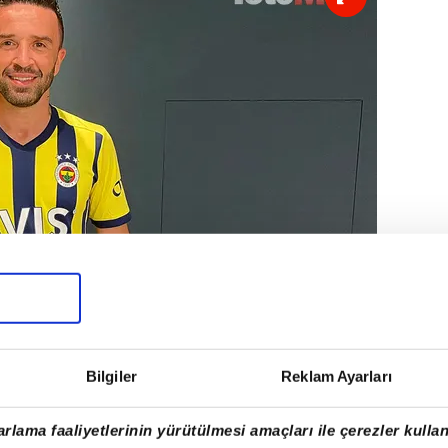
Bilgiler
Reklam Ayarları
rt Hakan Yandaş, Gökhan Gönül, Caner
rlama faaliyetlerinin yürütülmesi amaçları ile çerezler kullan