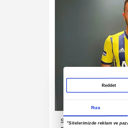
Reddet
Rıza
Sarı-lacivertli takım Me
"Sitelerimizde reklam ve paza