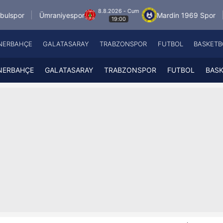
8.8.2026 - Cum
mraniyespor
Mardin 1969 Spor
Özbelsan S
19:00
NERBAHÇE
GALATASARAY
TRABZONSPOR
FUTBOL
BASKETB
Beşiktaş
A
Fenerbahçe
A
NERBAHÇE
GALATASARAY
TRABZONSPOR
FUTBOL
BAS
Galatasaray
A
Trabzonspor
A
Futbol
A
Basketbol
Ziraat Türkiye Kupası
DİZİ
Diğer Sporlar