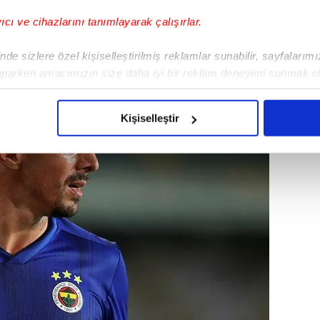
nklerine bağladığını duyurmuştu.
yıcı ve cihazlarını tanımlayarak çalışırlar.
de sizlere özel kişiselleştirilmiş reklamlar sunabilir, sayfalarım
aparken amacımızın size daha iyi bir reklam deneyimi sunmak ol
imizden gelen çabayı gösterdiğimizi ve bu noktada, reklamların ma
olduğunu sizlere hatırlatmak isteriz.
Kişiselleştir
çerezlere izin vermedikleri takdirde, kullanıcılara hedefli reklaml
abilmek için İnternet Sitemizde kendimize ve üçüncü kişilere ait 
isel verileriniz işlenmekte olup gerekli olan çerezler bilgi toplum
 çerezler, sitemizin daha işlevsel kılınması ve kişiselleştirilmes
 yapılması, amaçlarıyla sınırlı olarak açık rızanız dahilinde kulla
aşağıda yer alan panel vasıtasıyla belirleyebilirsiniz. Çerezlere iliş
lgilendirme Metnimizi
ziyaret edebilirsiniz.
Korunması Kanunu uyarınca hazırlanmış Aydınlatma Metnimizi okum