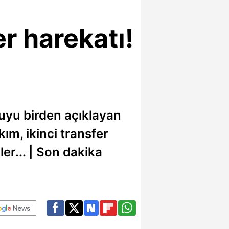
r harekatı!
cuyu birden açıklayan
ım, ikinci transfer
ler... | Son dakika