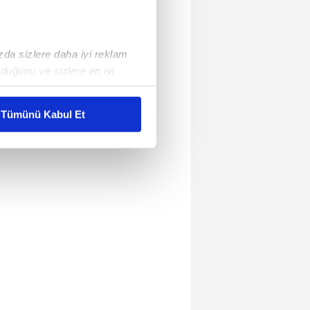
ızda sizlere daha iyi reklam
duğunu ve sizlere en iyi
liyetlerimizi karşılamak
Tümünü Kabul Et
ar gösterilmeyecektir."
çerezler kullanılmaktadır. Bu
u hizmetlerinin sunulması
i ve sizlere yönelik
nılacaktır.
kin detaylı bilgi için Ayarlar
ak ve sitemizde ilgili