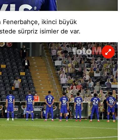
 çerezlerle ilgili bilgi almak için lütfen
tıklayınız
.
 Fenerbahçe, ikinci büyük
tede sürpriz isimler de var.