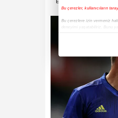
Erkin ve Filip Novak'ı re
Bu çerezler, kullanıcıların tara
Bu çerezlere izin vermeniz halin
deneyimi yaşatabiliriz. Bunu y
içerikleri sunabilmek adına el
noktasında tek gelir kalemimiz 
Her halükârda, kullanıcılar, bu 
Sizlere daha iyi bir hizmet sun
çerezler vasıtasıyla çeşitli kiş
amacıyla kullanılmaktadır. Diğer
reklam/pazarlama faaliyetlerinin
Çerezlere ilişkin tercihlerinizi 
butonuna tıklayabilir,
Çerez Bi
6698 sayılı Kişisel Verilerin 