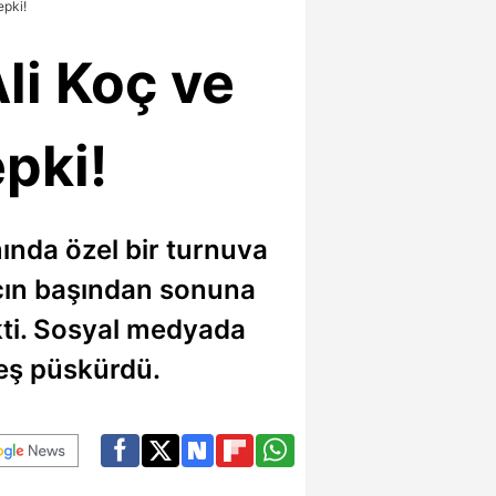
epki!
li Koç ve
pki!
ında özel bir turnuva
maçın başından sonuna
ekti. Sosyal medyada
teş püskürdü.