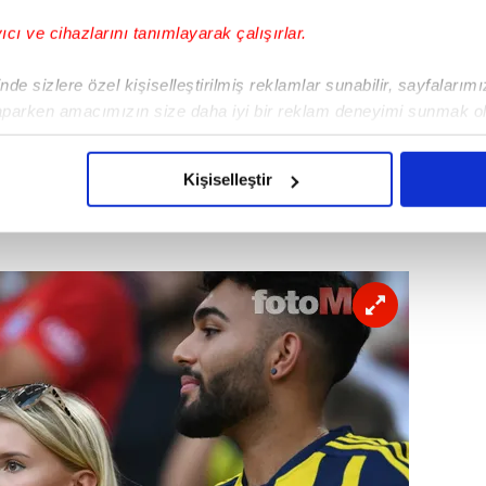
yıcı ve cihazlarını tanımlayarak çalışırlar.
de sizlere özel kişiselleştirilmiş reklamlar sunabilir, sayfalarım
aparken amacımızın size daha iyi bir reklam deneyimi sunmak ol
imizden gelen çabayı gösterdiğimizi ve bu noktada, reklamların ma
olduğunu sizlere hatırlatmak isteriz.
Kişiselleştir
çerezlere izin vermedikleri takdirde, kullanıcılara hedefli reklaml
abilmek için İnternet Sitemizde kendimize ve üçüncü kişilere ait 
isel verileriniz işlenmekte olup gerekli olan çerezler bilgi toplum
 çerezler, sitemizin daha işlevsel kılınması ve kişiselleştirilmes
 yapılması, amaçlarıyla sınırlı olarak açık rızanız dahilinde kulla
aşağıda yer alan panel vasıtasıyla belirleyebilirsiniz. Çerezlere iliş
lgilendirme Metnimizi
ziyaret edebilirsiniz.
Korunması Kanunu uyarınca hazırlanmış Aydınlatma Metnimizi okum