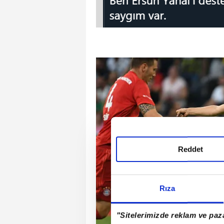
Reddet
Rıza
"Sitelerimizde reklam ve paza