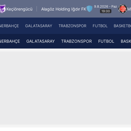
9.8.2026 - Paz
ücü
Alagöz Holding Iğdır FK
Misirli.com.tr K
19:00
NERBAHÇE
GALATASARAY
TRABZONSPOR
FUTBOL
BASKETB
Beşiktaş
A
Fenerbahçe
A
NERBAHÇE
GALATASARAY
TRABZONSPOR
FUTBOL
BAS
Galatasaray
A
Trabzonspor
A
Futbol
A
Basketbol
Ziraat Türkiye Kupası
DİZİ
Diğer Sporlar