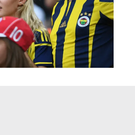
 çerezlerle ilgili bilgi almak için lütfen
tıklayınız
.