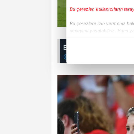
Bu çerezler, kullanıcıların tara
Bu çerezlere izin vermeniz halin
deneyimi yaşatabiliriz. Bunu y
içerikleri sunabilmek adına el
noktasında tek gelir kalemimiz 
Her halükârda, kullanıcılar, bu 
Sizlere daha iyi bir hizmet sun
çerezler vasıtasıyla çeşitli kiş
amacıyla kullanılmaktadır. Diğer
reklam/pazarlama faaliyetlerinin
Çerezlere ilişkin tercihlerinizi 
butonuna tıklayabilir,
Çerez Bi
6698 sayılı Kişisel Verilerin 