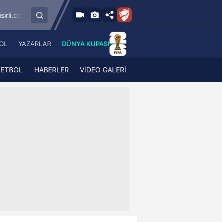
9.8.2026 - Paz
aragümrük
SMS Grup Sarıyerspor
Muğlaspor
19:00
OL
YAZARLAR
DÜNYA KUPASI
 Haber
A Haber Radyo
 Spor
A Spor Radyo
KETBOL
HABERLER
VİDEO GALERİ
TV
A News Radio
2TV
Radyo Turkuvaz
para
Turkuvaz Romantik
Turkuvaz Efsane
Vav Tv
Radyo Soft
Radyo Energy
Turkuvaz Anadolu