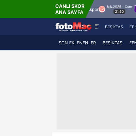
CANLI SKOR
8.8.2026 - Cum
rokspor
Hesap.com Antalyaspor
Keçiöreng
ANA SAYFA
21:30
BEŞİKTAŞ
FE
SON EKLENENLER
BEŞİKTAŞ
FE