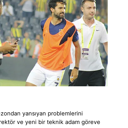
 çerezlerle ilgili bilgi almak için lütfen
tıklayınız
.
zondan yansıyan problemlerini
irektör ve yeni bir teknik adam göreve