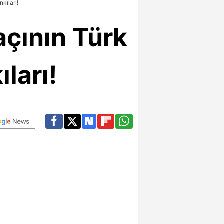
kıları!
çının Türk
ları!