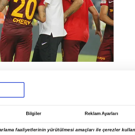
ç
n en başından karamsar bir tablo
ın verdiği bir tecrübe var. Bazı
ispor takımı son bölümde 10 kişi kaldı
hçe kalesine 18 şut attı, 9'u kaleyi
Bilgiler
Reklam Ayarları
birçoğunu çıkardı, Umut'un bir kafası
ü golü kötü yemesi haricinde çok iyi
rlama faaliyetlerinin yürütülmesi amaçları ile çerezler kullan