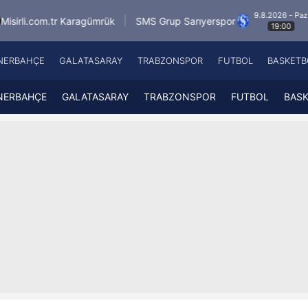
9.8.2026 - Paz
ragümrük
SMS Grup Sarıyerspor
Muğlaspor
19:00
NERBAHÇE
GALATASARAY
TRABZONSPOR
FUTBOL
BASKETB
Beşiktaş
A
Fenerbahçe
A
NERBAHÇE
GALATASARAY
TRABZONSPOR
FUTBOL
BAS
Galatasaray
A
Trabzonspor
A
Futbol
A
Basketbol
Ziraat Türkiye Kupası
DİZİ
Diğer Sporlar