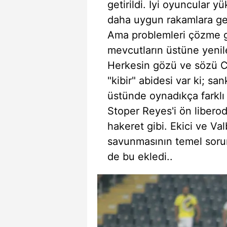
getirildi. İyi oyuncular y
daha uygun rakamlara ge
Ama problemleri çözme gö
mevcutların üstüne yenile
Herkesin gözü ve sözü Co
"kibir" abidesi var ki; sa
üstünde oynadıkça farklı 
Stoper Reyes'i ön libero
hakeret gibi. Ekici ve Va
savunmasının temel sorun
de bu ekledi..