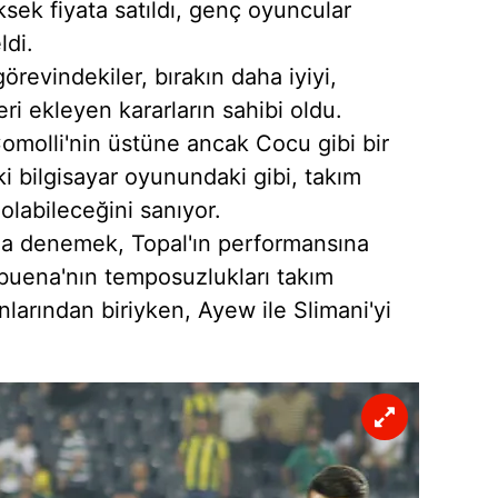
üksek fiyata satıldı, genç oyuncular
ldi.
revindekiler, bırakın daha iyiyi,
ri ekleyen kararların sahibi oldu.
molli'nin üstüne ancak Cocu gibi bir
nki bilgisayar oyunundaki gibi, takım
olabileceğini sanıyor.
da denemek, Topal'ın performansına
lbuena'nın temposuzlukları takım
larından biriyken, Ayew ile Slimani'yi