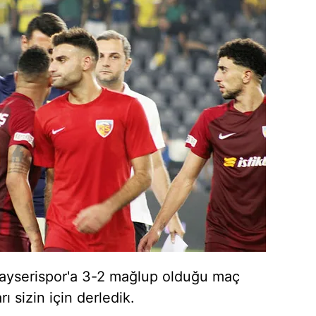
ayserispor'a 3-2 mağlup olduğu maç
ı sizin için derledik.