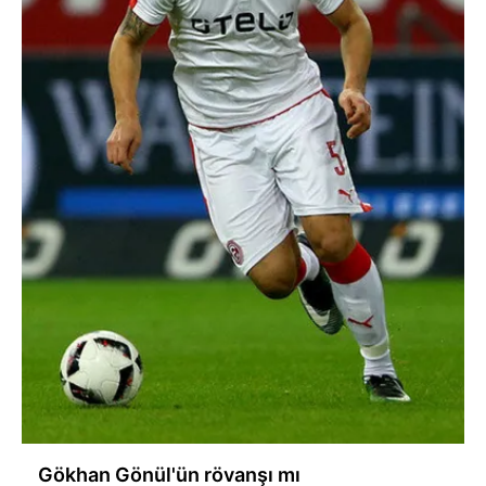
Sitemizde kendimize ve üçüncü kişilere ait çerezler
kullanılmaktadır. Bu çerezler vasıtasıyla çeşitli kişisel
verileriniz işlenmekte olup gerekli olan çerezler bilgi
toplumu hizmetlerinin sunulması amacıyla
kullanılmaktadır. Diğer çerezler, sitemizin daha işlevsel
kılınması ve kişiselleştirilmesi ve sizlere yönelik
reklam/pazarlama faaliyetlerinin yapılması, amaçlarıyla
sınırlı olarak açık rızanız dahilinde kullanılacaktır.
Çerezlere ilişkin tercihlerinizi aşağıda yer alan panel
vasıtasıyla belirleyebilirsiniz. Çerezlere ilişkin detaylı bilgi
için Ayarlar butonuna tıklayabilir,
Çerez Bilgilendirme
Metnimizi
ziyaret edebilirsiniz.
6698 sayılı Kişisel Verilerin Korunması Kanunu uyarınca
hazırlanmış Aydınlatma Metnimizi okumak ve sitemizde
ilgili mevzuata uygun olarak kullanılan çerezlerle ilgili bilgi
almak için lütfen
tıklayınız
.
Gökhan Gönül'ün rövanşı mı