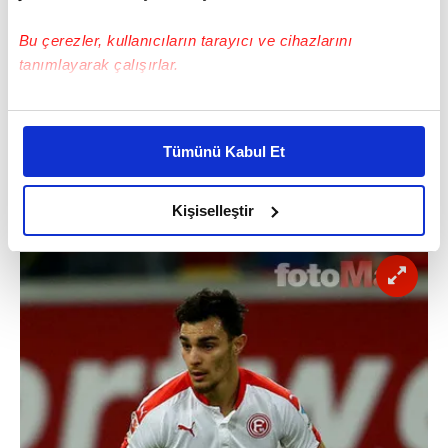
​Comolli Düseldorf'la görüştü
Bu çerezler, kullanıcıların tarayıcı ve cihazlarını
Almanya'nın Fortuna Düsseldorf takımında
tanımlayarak çalışırlar.
forma giyen 24 yaşındaki Kaan Ayhan için
Comolli'nin Alman yetkilerle temas kurduğu,
Bu çerezlere izin vermeniz halinde sizlere özel
ocak ayı öncesi ilk görüşmeyi yaptığı ifade
kişiselleştirilmiş reklamlar sunabilir, sayfalarımızda sizlere
Tümünü Kabul Et
daha iyi reklam deneyimi yaşatabiliriz. Bunu yaparken
ediliyor.
amacımızın size daha iyi bir reklam deneyimi sunmak
olduğunu ve sizlere en iyi içerikleri sunabilmek adına
Kişiselleştir
elimizden gelen çabayı gösterdiğimizi ve bu noktada,
reklamların maliyetlerimizi karşılamak noktasında tek gelir
kalemimiz olduğunu sizlere hatırlatmak isteriz.
Her halükârda, kullanıcılar, bu çerezlere izin vermedikleri
takdirde, kullanıcılara hedefli reklamlar
gösterilmeyecektir."
Sizlere daha iyi bir hizmet sunabilmek için İnternet