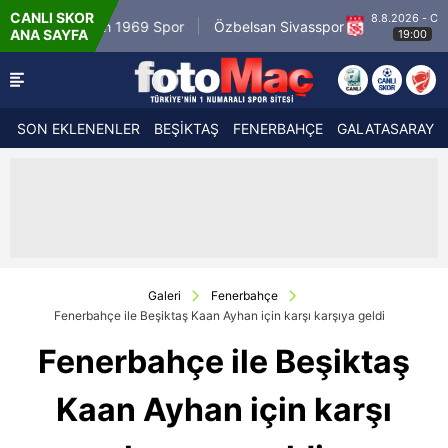
CANLI SKOR
8.8.2026 - Cum
Mardin 1969 Spor
Özbelsan Sivasspor
Es
ANA SAYFA
19:00
SON EKLENENLER
BEŞİKTAŞ
FENERBAHÇE
GALATASARAY
Galeri
Fenerbahçe
Fenerbahçe ile Beşiktaş Kaan Ayhan için karşı karşıya geldi
Fenerbahçe ile Beşiktaş
Kaan Ayhan için karşı