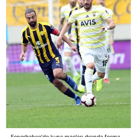
reklam/pazarlama faaliyetlerinin yapılması, amaçlarıyla
sınırlı olarak açık rızanız dahilinde kullanılacaktır.
Çerezlere ilişkin tercihlerinizi aşağıda yer alan panel
vasıtasıyla belirleyebilirsiniz. Çerezlere ilişkin detaylı bilgi
için Ayarlar butonuna tıklayabilir,
Çerez Bilgilendirme
Metnimizi
ziyaret edebilirsiniz.
6698 sayılı Kişisel Verilerin Korunması Kanunu uyarınca
hazırlanmış Aydınlatma Metnimizi okumak ve sitemizde
ilgili mevzuata uygun olarak kullanılan çerezlerle ilgili bilgi
almak için lütfen
tıklayınız
.
Fenerbahçe'de
kupa maçları dışında forma