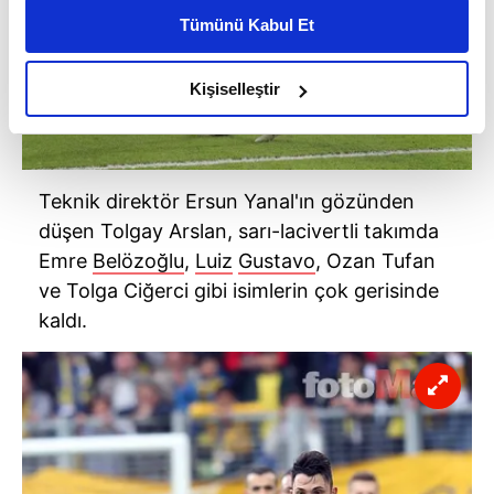
kişiselleştirilmiş reklamlar sunabilir, sayfalarımızda sizlere
Tümünü Kabul Et
daha iyi reklam deneyimi yaşatabiliriz. Bunu yaparken
amacımızın size daha iyi bir reklam deneyimi sunmak
olduğunu ve sizlere en iyi içerikleri sunabilmek adına
Kişiselleştir
elimizden gelen çabayı gösterdiğimizi ve bu noktada,
reklamların maliyetlerimizi karşılamak noktasında tek gelir
kalemimiz olduğunu sizlere hatırlatmak isteriz.
Teknik direktör Ersun Yanal'ın gözünden
Her halükârda, kullanıcılar, bu çerezlere izin vermedikleri
düşen Tolgay Arslan, sarı-lacivertli takımda
takdirde, kullanıcılara hedefli reklamlar
Emre
Belözoğlu
,
Luiz
Gustavo
, Ozan Tufan
gösterilmeyecektir."
ve Tolga Ciğerci gibi isimlerin çok gerisinde
kaldı.
Sizlere daha iyi bir hizmet sunabilmek için İnternet
Sitemizde kendimize ve üçüncü kişilere ait çerezler
kullanılmaktadır. Bu çerezler vasıtasıyla çeşitli kişisel
verileriniz işlenmekte olup gerekli olan çerezler bilgi
toplumu hizmetlerinin sunulması amacıyla
kullanılmaktadır. Diğer çerezler, sitemizin daha işlevsel
kılınması ve kişiselleştirilmesi ve sizlere yönelik