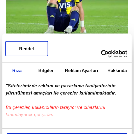
Reddet
Fenerbahçe'ye
geçen sezon Beşiktaş'tan
transfer olan ve o dönemde, en çok
Rıza
Bilgiler
Reklam Ayarları
Hakkında
konuşulan isimlerden biri olan Tolgay Arslan,
sarı-lacivertli takımda beklentilerin uzağında
"Sitelerimizde reklam ve pazarlama faaliyetlerinin
kaldı.
yürütülmesi amaçları ile çerezler kullanılmaktadır.
Bu çerezler, kullanıcıların tarayıcı ve cihazlarını
tanımlayarak çalışırlar.
Bu çerezlere izin vermeniz halinde sizlere özel