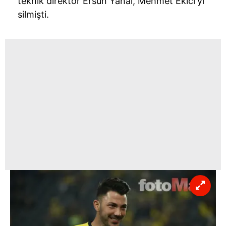
teknik direktör Ersun Yanal, Mehmet
Ekici'yi
silmişti.