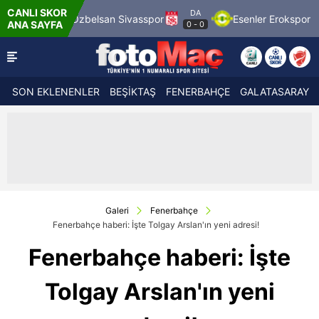
CANLI SKOR
DA
Özbelsan Sivasspor
Esenler Erokspor
Hesap.com A
ANA SAYFA
0
-
0
SON EKLENENLER
BEŞİKTAŞ
FENERBAHÇE
GALATASARAY
Galeri
Fenerbahçe
Fenerbahçe haberi: İşte Tolgay Arslan'ın yeni adresi!
Fenerbahçe haberi: İşte
Tolgay Arslan'ın yeni