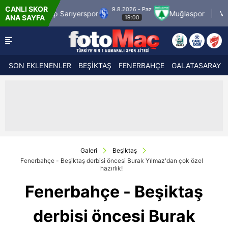
CANLI SKOR
9.8.2026 - Paz
9.8.2026 - Paz
erspor
Muğlaspor
Vanspor
ANA SAYFA
19:00
21:30
SON EKLENENLER
BEŞİKTAŞ
FENERBAHÇE
GALATASARAY
Galeri
Beşiktaş
Fenerbahçe - Beşiktaş derbisi öncesi Burak Yılmaz'dan çok özel
hazırlık!
Fenerbahçe - Beşiktaş
derbisi öncesi Burak