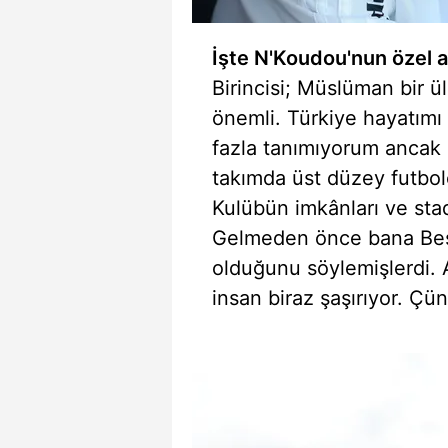
mevzuata uygun olarak kullanılan
İşte N'Koudou'nun özel a
Birincisi; Müslüman bir 
önemli. Türkiye hayatımı k
fazla tanımıyorum ancak B
takımda üst düzey futbol
Kulübün imkânları ve sta
Gelmeden önce bana Beşik
olduğunu söylemişlerdi. 
insan biraz şaşırıyor. Ç