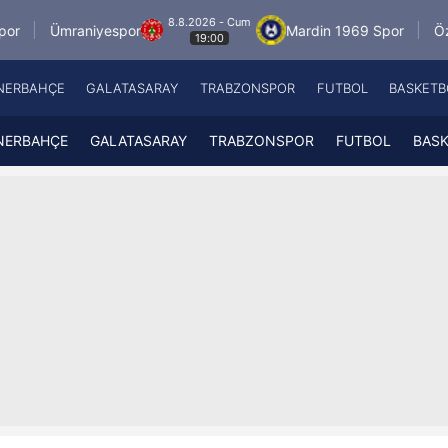
8.8.2026 - Cum
aniyespor
Mardin 1969 Spor
Özbelsan Siva
19:00
NERBAHÇE
GALATASARAY
TRABZONSPOR
FUTBOL
BASKETB
Beşiktaş
A
Fenerbahçe
A
NERBAHÇE
GALATASARAY
TRABZONSPOR
FUTBOL
BAS
Galatasaray
A
Trabzonspor
A
Futbol
A
Basketbol
Ziraat Türkiye Kupası
DİZİ
Diğer Sporlar