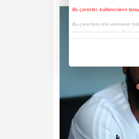
Bu çerezler, kullanıcıların tara
Bu çerezlere izin vermeniz halin
deneyimi yaşatabiliriz. Bunu y
içerikleri sunabilmek adına el
noktasında tek gelir kalemimiz 
Her halükârda, kullanıcılar, bu 
Sizlere daha iyi bir hizmet sun
çerezler vasıtasıyla çeşitli kiş
amacıyla kullanılmaktadır. Diğer
reklam/pazarlama faaliyetlerinin
Çerezlere ilişkin tercihlerinizi 
butonuna tıklayabilir,
Çerez Bi
6698 sayılı Kişisel Verilerin 