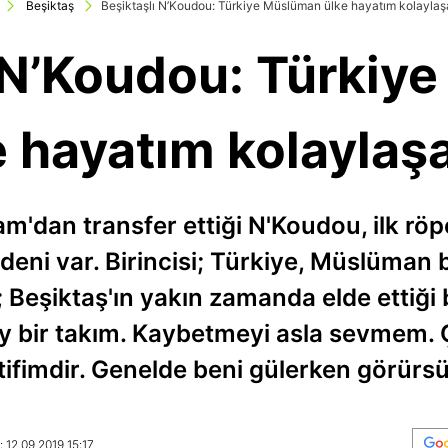
Beşiktaş
Beşiktaşlı N’Koudou: Türkiye Müslüman ülke hayatım kolayla
ı N’Koudou: Türkiy
e hayatım kolaylaş
m'dan transfer ettiği N'Koudou, ilk röpo
deni var. Birincisi; Türkiye, Müslüman b
; Beşiktaş'ın yakın zamanda elde ettiği 
ey bir takım. Kaybetmeyi asla sevmem
tifimdir. Genelde beni gülerken görürs
 12.09.2019 15:17