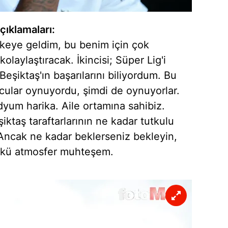
 çerezlerle ilgili bilgi almak için lütfen
tıklayınız
.
çıklamaları:
ülkeye geldim, bu benim için çok
olaylaştıracak. İkincisi; Süper Lig'i
eşiktaş'ın başarılarını biliyordum. Bu
cular oynuyordu, şimdi de oynuyorlar.
dyum harika. Aile ortamına sahibiz.
taş taraftarlarının ne kadar tutkulu
Ancak ne kadar beklerseniz bekleyin,
ünkü atmosfer muhteşem.