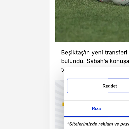
Beşiktaş'ın yeni transfe
bulundu. Sabah'a konuşan
terci ettiğini anlattı.
Reddet
Rıza
"Sitelerimizde reklam ve paza