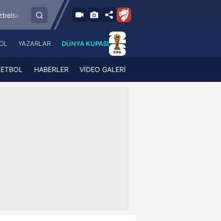
8.8.2026 - Cum
sspor
Esenler Erokspor
Hesap.com Antalya
19:00
OL
YAZARLAR
DÜNYA KUPASI
 Haber
A Haber Radyo
 Spor
A Spor Radyo
KETBOL
HABERLER
VİDEO GALERİ
TV
A News Radio
2TV
Radyo Turkuvaz
para
Turkuvaz Romantik
Turkuvaz Efsane
Vav Tv
Radyo Soft
Radyo Energy
Turkuvaz Anadolu