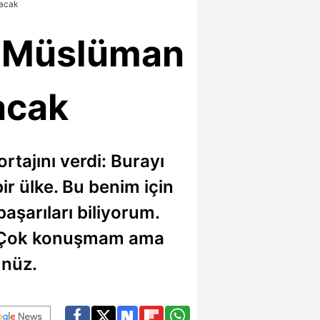
şacak
e Müslüman
acak
rtajını verdi: Burayı
ir ülke. Bu benim için
başarıları biliyorum.
. Çok konuşmam ama
ünüz.