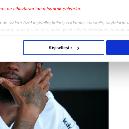
yıcı ve cihazlarını tanımlayarak çalışırlar.
de sizlere özel kişiselleştirilmiş reklamlar sunabilir, sayfalarım
aparken amacımızın size daha iyi bir reklam deneyimi sunmak ol
imizden gelen çabayı gösterdiğimizi ve bu noktada, reklamların ma
olduğunu sizlere hatırlatmak isteriz.
Kişiselleştir
çerezlere izin vermedikleri takdirde, kullanıcılara hedefli reklaml
abilmek için İnternet Sitemizde kendimize ve üçüncü kişilere ait 
isel verileriniz işlenmekte olup gerekli olan çerezler bilgi toplum
 çerezler, sitemizin daha işlevsel kılınması ve kişiselleştirilmes
 yapılması, amaçlarıyla sınırlı olarak açık rızanız dahilinde kulla
aşağıda yer alan panel vasıtasıyla belirleyebilirsiniz. Çerezlere iliş
lgilendirme Metnimizi
ziyaret edebilirsiniz.
Korunması Kanunu uyarınca hazırlanmış Aydınlatma Metnimizi okum