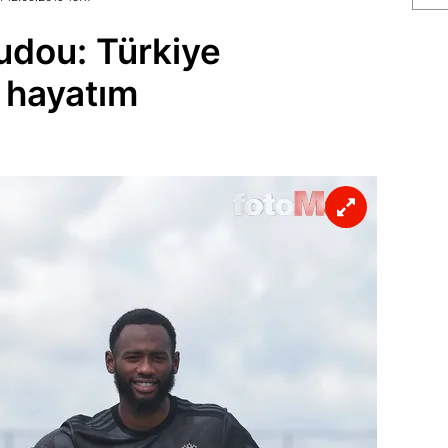
udou: Türkiye
 hayatım