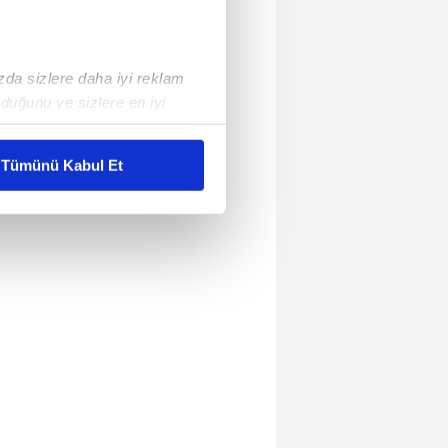
ızda sizlere daha iyi reklam
duğunu ve sizlere en iyi
liyetlerimizi karşılamak
Tümünü Kabul Et
ar gösterilmeyecektir."
çerezler kullanılmaktadır. Bu
u hizmetlerinin sunulması
i ve sizlere yönelik
nılacaktır.
kin detaylı bilgi için Ayarlar
ak ve sitemizde ilgili