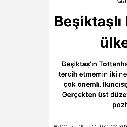
Galeri
Beşiktaşl
ülk
Beşiktaş'ın Tottenha
tercih etmemin iki ne
çok önemli. İkincisi
Gerçekten üst düz
pozi
Giriş Tarihi: 12.09.2019 08:57
Güncelleme Tarihi: