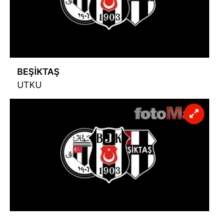
Sitemizde kendimize ve üçüncü kişilere ait çerezler
kullanılmaktadır. Bu çerezler vasıtasıyla çeşitli kişisel
verileriniz işlenmekte olup gerekli olan çerezler bilgi
toplumu hizmetlerinin sunulması amacıyla
kullanılmaktadır. Diğer çerezler, sitemizin daha işlevsel
kılınması ve kişiselleştirilmesi ve sizlere yönelik
BEŞİKTAŞ
reklam/pazarlama faaliyetlerinin yapılması, amaçlarıyla
UTKU
sınırlı olarak açık rızanız dahilinde kullanılacaktır.
Çerezlere ilişkin tercihlerinizi aşağıda yer alan panel
vasıtasıyla belirleyebilirsiniz. Çerezlere ilişkin detaylı bilgi
için Ayarlar butonuna tıklayabilir,
Çerez Bilgilendirme
Metnimizi
ziyaret edebilirsiniz.
6698 sayılı Kişisel Verilerin Korunması Kanunu uyarınca
hazırlanmış Aydınlatma Metnimizi okumak ve sitemizde
ilgili mevzuata uygun olarak kullanılan çerezlerle ilgili bilgi
almak için lütfen
tıklayınız
.