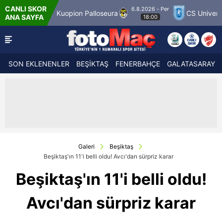
CANLI SKOR
6.8.2026 - Per
2
Kuopion Palloseura
CS Universitatea Crai
ANA SAYFA
18:00
SON EKLENENLER
BEŞİKTAŞ
FENERBAHÇE
GALATASARAY
Galeri
Beşiktaş
Beşiktaş'ın 11'i belli oldu! Avcı'dan sürpriz karar
Beşiktaş'ın 11'i belli oldu!
Avcı'dan sürpriz karar