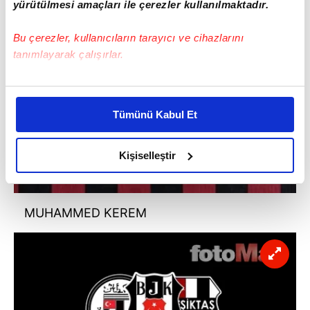
yürütülmesi amaçları ile çerezler kullanılmaktadır.
Bu çerezler, kullanıcıların tarayıcı ve cihazlarını
tanımlayarak çalışırlar.
Bu çerezlere izin vermeniz halinde sizlere özel
kişiselleştirilmiş reklamlar sunabilir, sayfalarımızda sizlere
Tümünü Kabul Et
daha iyi reklam deneyimi yaşatabiliriz. Bunu yaparken
amacımızın size daha iyi bir reklam deneyimi sunmak
olduğunu ve sizlere en iyi içerikleri sunabilmek adına
Kişiselleştir
elimizden gelen çabayı gösterdiğimizi ve bu noktada,
reklamların maliyetlerimizi karşılamak noktasında tek gelir
kalemimiz olduğunu sizlere hatırlatmak isteriz.
MUHAMMED KEREM
Her halükârda, kullanıcılar, bu çerezlere izin vermedikleri
takdirde, kullanıcılara hedefli reklamlar
gösterilmeyecektir."
Sizlere daha iyi bir hizmet sunabilmek için İnternet