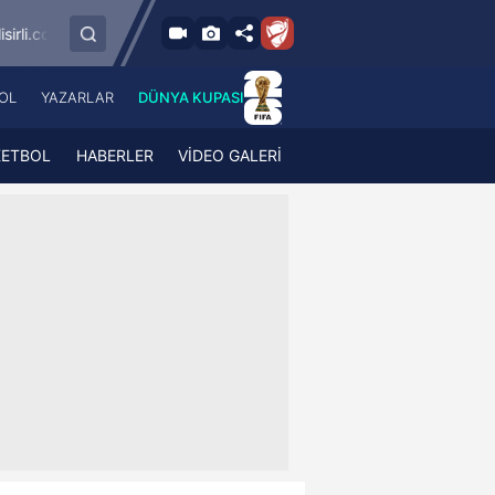
9.8.2026 - Paz
aragümrük
SMS Grup Sarıyerspor
Muğlaspor
19:00
OL
YAZARLAR
DÜNYA KUPASI
 Haber
A Haber Radyo
 Spor
A Spor Radyo
KETBOL
HABERLER
VİDEO GALERİ
TV
A News Radio
2TV
Radyo Turkuvaz
para
Turkuvaz Romantik
Turkuvaz Efsane
Vav Tv
Radyo Soft
Radyo Energy
Turkuvaz Anadolu