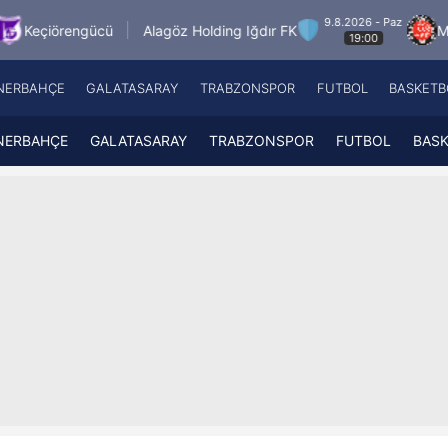
9.8.2026 - Paz
ücü
Alagöz Holding Iğdır FK
Misirli.com.tr K
19:00
NERBAHÇE
GALATASARAY
TRABZONSPOR
FUTBOL
BASKETB
Beşiktaş
A
Fenerbahçe
A
NERBAHÇE
GALATASARAY
TRABZONSPOR
FUTBOL
BAS
Galatasaray
A
Trabzonspor
A
Futbol
A
Basketbol
Ziraat Türkiye Kupası
DİZİ
Diğer Sporlar