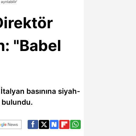
yrılabilir'
irektör
: "Babel
İtalyan basınına siyah-
a bulundu.