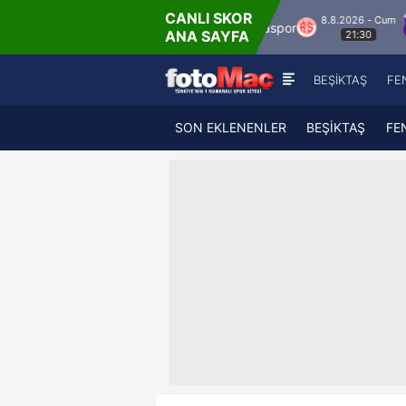
CANLI SKOR
8.8.2026 - Cum
rokspor
Hesap.com Antalyaspor
Keçiöreng
ANA SAYFA
21:30
BEŞİKTAŞ
FE
SON EKLENENLER
BEŞİKTAŞ
FE