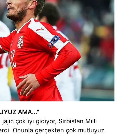
 çerezlerle ilgili bilgi almak için lütfen
tıklayınız
.
UYUZ AMA..."
jic çok iyi gidiyor, Sırbistan Milli
erdi. Onunla gerçekten çok mutluyuz.