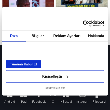
Rıza
Bilgiler
Reklam Ayarları
Hakkında
HER YERDE!
Fenerbahçe’de sürpriz ayrılık ihtimali! Devre arasında gelmişti
Tümünü Kabul Et
Fenerbahçe’nin yeni transferi Mason Greenwood için olay sözler!
Kişiselleştir
Galatasaray’da rota yeniden Thiago Almada!
iPhone
Seçime İzin Ver
Android
iPad
Facebook
X
NSosyal
Instagram
Flipboard