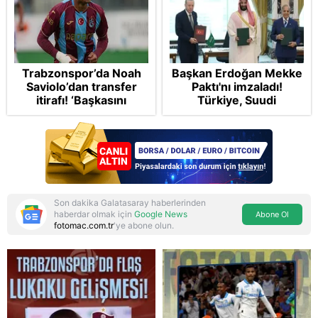
Trabzonspor’da Noah
Başkan Erdoğan Mekke
Saviolo’dan transfer
Paktı'nı imzaladı!
itirafı! ‘Başkasını
Türkiye, Suudi
izlemeye geldi’
Arabistan ve
Pakistan'dan stratejik
güvenlik adımı:
Anlaşmanın tüm
detayları
Son dakika Galatasaray haberlerinden
haberdar olmak için
Google News
Abone Ol
fotomac.com.tr
'ye abone olun.
Reddet