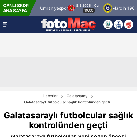
CANLI SKOR
8.8.2026 - Cum
İstanbulspor
Ümraniyespor
Mardin 1969 Sp
ANA SAYFA
19:00
Haberler
Galatasaray
Galatasaraylı futbolcular sağlık kontrolünden geçti
Galatasaraylı futbolcular sağlık
kontrolünden geçti
Galatasaraylı futbolcular, yeni sezon öncesi