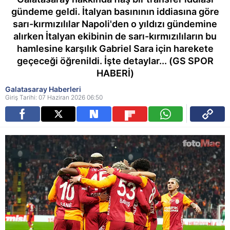
gündeme geldi. İtalyan basınının iddiasına göre
sarı-kırmızılılar Napoli'den o yıldızı gündemine
alırken İtalyan ekibinin de sarı-kırmızılıların bu
hamlesine karşılık Gabriel Sara için harekete
geçeceği öğrenildi. İşte detaylar... (GS SPOR
HABERİ)
Galatasaray Haberleri
Giriş Tarihi: 07 Haziran 2026 06:50