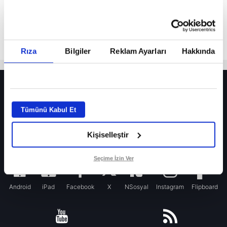
Rıza
Bilgiler
Reklam Ayarları
Hakkında
HER YERDE!
Fenerbahçe’de sürpriz ayrılık ihtimali! Devre arasında gelmişti
Tümünü Kabul Et
Fenerbahçe’nin yeni transferi Mason Greenwood için olay sözler!
Kişiselleştir
Galatasaray’da rota yeniden Thiago Almada!
iPhone
Seçime İzin Ver
Android
iPad
Facebook
X
NSosyal
Instagram
Flipboard