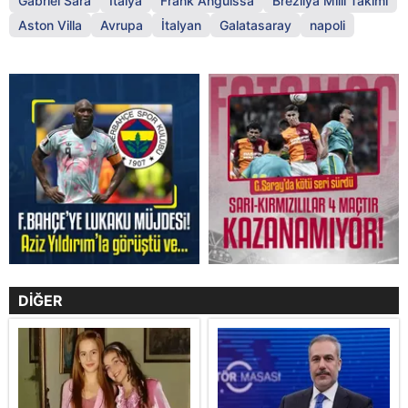
Gabriel Sara
İtalya
Frank Anguissa
Brezilya Milli Takımı
Aston Villa
Avrupa
İtalyan
Galatasaray
napoli
DİĞER