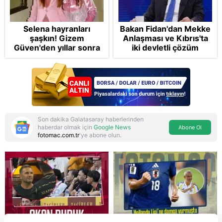
Selena hayranları
Bakan Fidan'dan Mekke
şaşkın! Gizem
Anlaşması ve Kıbrıs'ta
Güven'den yıllar sonra
iki devletli çözüm
gelen Cansu Demirci
mesajı: Bize
itirafı! "Konuşmuyoruz"
saldırmayan hiçbir ülke
hedefimizde değil
Son dakika Galatasaray haberlerinden
haberdar olmak için
Google News
Abone Ol
fotomac.com.tr
'ye abone olun.
Reddet