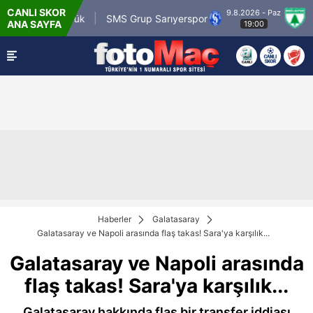
CANLI SKOR
9.8.2026 - Paz
ragümrük
SMS Grup Sarıyerspor
Muğlaspor
ANA SAYFA
19:00
Haberler
Galatasaray
Galatasaray ve Napoli arasında flaş takas! Sara'ya karşılık...
Galatasaray ve Napoli arasında
flaş takas! Sara'ya karşılık...
Galatasaray hakkında flaş bir transfer iddiası