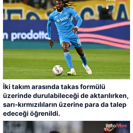
İki takım arasında takas formülü
üzerinde durulabileceği de aktarılırken,
sarı-kırmızılıların üzerine para da talep
edeceği öğrenildi.