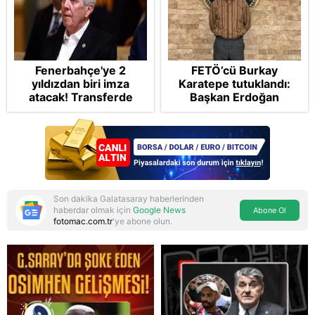
Fenerbahçe'ye 2
FETÖ’cü Burkay
yıldızdan biri imza
Karatepe tutuklandı:
atacak! Transferde
Başkan Erdoğan
golcü harekatı...
şikayetçi oldu! 5 suçtan
dava talebi
Son dakika Galatasaray haberlerinden
haberdar olmak için
Google News
Abone Ol
fotomac.com.tr
'ye abone olun.
Reddet