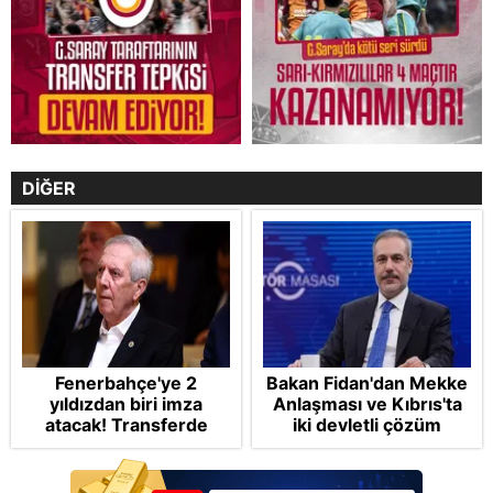
DİĞER
Fenerbahçe'ye 2
Bakan Fidan'dan Mekke
yıldızdan biri imza
Anlaşması ve Kıbrıs'ta
atacak! Transferde
iki devletli çözüm
golcü harekatı...
mesajı: Bize
saldırmayan hiçbir ülke
hedefimizde değil