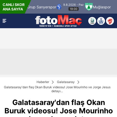
CANLI SKOR
9.8.2026 - Paz
rük
SMS Grup Sarıyerspor
Muğlaspor
Va
ANA SAYFA
19:00
Haberler
Galatasaray
Galatasaray'dan flaş Okan Buruk videosu! Jose Mourinho ve Jorge Jesus
detayı...
Galatasaray'dan flaş Okan
Buruk videosu! Jose Mourinho