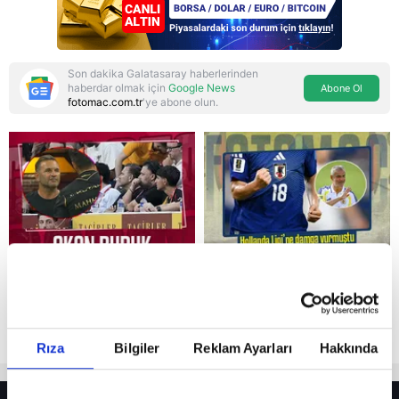
Son dakika Galatasaray haberlerinden
haberdar olmak için
Google News
Abone Ol
fotomac.com.tr
'ye abone olun.
Reddet
Rıza
Bilgiler
Reklam Ayarları
Hakkında