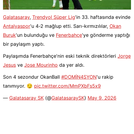
Galatasaray
,
Trendyol Süper Lig
'in 33. haftasında evinde
Antalyaspor
'u 4-2 mağlup etti. Sarı-kırmızılılar,
Okan
Buruk
'un bulunduğu ve
Fenerbahçe
'ye gönderme yaptığı
bir paylaşım yaptı.
Paylaşımda Fenerbahçe'nin eski teknik direktörleri
Jorge
Jesus
ve
Jose Mourinho
da yer aldı.
Son 4 sezondur OkanBall
#DOMİN4SYON
'u rakip
tanımıyor. 😏
pic.twitter.com/MmPXbFs5x9
—
Galatasaray SK
(@
GalatasaraySK
)
May 9, 2026