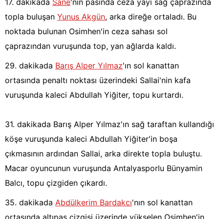
17. dakikada
Sane
'nin pasında ceza yayı sağ çaprazında
topla buluşan
Yunus Akgün
, arka direğe ortaladı. Bu
noktada bulunan Osimhen'in ceza sahası sol
çaprazından vuruşunda top, yan ağlarda kaldı.
29. dakikada
Barış Alper Yılmaz
'ın sol kanattan
ortasında penaltı noktası üzerindeki Sallai'nin kafa
vuruşunda kaleci Abdullah Yiğiter, topu kurtardı.
31. dakikada Barış Alper Yılmaz'ın sağ taraftan kullandığı
köşe vuruşunda kaleci Abdullah Yiğiter'in boşa
çıkmasının ardından Sallai, arka direkte topla buluştu.
Macar oyuncunun vuruşunda Antalyasporlu Bünyamin
Balcı, topu çizgiden çıkardı.
35. dakikada
Abdülkerim Bardakcı
'nın sol kanattan
ortasında altıpas çizgisi üzerinde yükselen Osimhen'in