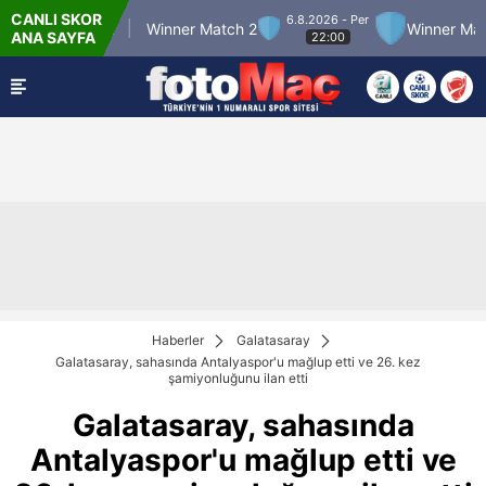
CANLI SKOR
6.8.2026 - Per
er Match 12
Winner Match 2
Winner Match 3
ANA SAYFA
22:00
Haberler
Galatasaray
Galatasaray, sahasında Antalyaspor'u mağlup etti ve 26. kez
şamiyonluğunu ilan etti
Galatasaray, sahasında
Antalyaspor'u mağlup etti ve