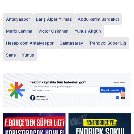
Antalyaspor
Barış Alper Yılmaz
Abdülkerim Bardakcı
Mario Lemina
Victor Osimhen
Yunus Akgün
Hesap com Antalyaspor
Galatasaray
Trendyol Süper Lig
Sane
Yunus