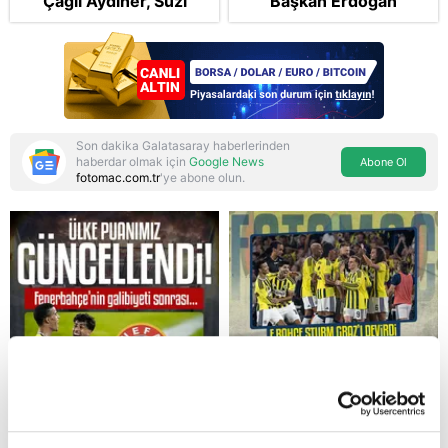
Çağıl Aydıner, Suzi
Başkan Erdoğan
karakteriyle geliyor
şikayetçi oldu! 5 suçtan
dava talebi
Son dakika Galatasaray haberlerinden
haberdar olmak için
Google News
Abone Ol
fotomac.com.tr
'ye abone olun.
Reddet