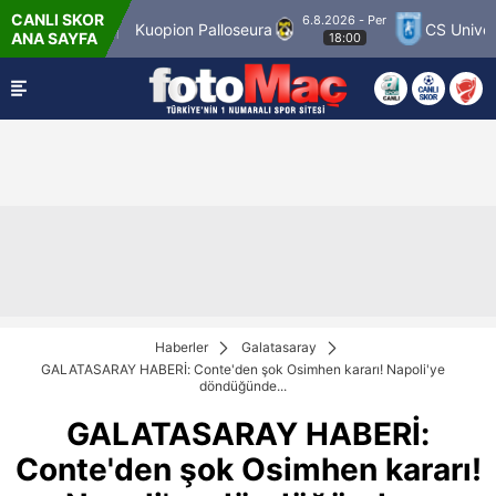
CANLI SKOR
6.8.2026 - Per
atch 12
Kuopion Palloseura
CS Universitate
ANA SAYFA
18:00
Haberler
Galatasaray
GALATASARAY HABERİ: Conte'den şok Osimhen kararı! Napoli'ye
döndüğünde...
GALATASARAY HABERİ:
Conte'den şok Osimhen kararı!