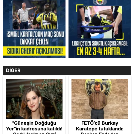
DİĞER
"Güneşin Doğduğu
FETÖ’cü Burkay
Yer"in kadrosuna katıldı!
Karatepe tutuklandı: