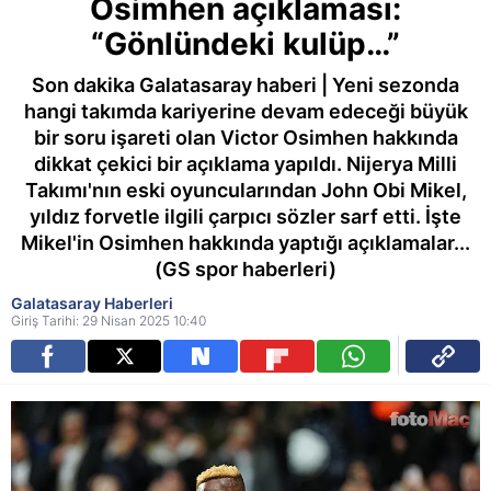
Osimhen açıklaması:
“Gönlündeki kulüp…”
Son dakika Galatasaray haberi | Yeni sezonda
hangi takımda kariyerine devam edeceği büyük
bir soru işareti olan Victor Osimhen hakkında
dikkat çekici bir açıklama yapıldı. Nijerya Milli
Takımı'nın eski oyuncularından John Obi Mikel,
yıldız forvetle ilgili çarpıcı sözler sarf etti. İşte
Mikel'in Osimhen hakkında yaptığı açıklamalar...
(GS spor haberleri)
Galatasaray Haberleri
Giriş Tarihi: 29 Nisan 2025 10:40