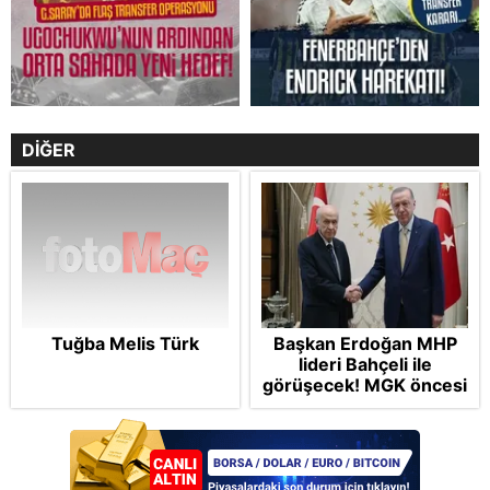
DİĞER
Tuğba Melis Türk
Başkan Erdoğan MHP
lideri Bahçeli ile
görüşecek! MGK öncesi
sürpriz zirve: Çerçeve
Yasa teklifi gündemde