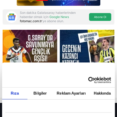
Son dakika Galatasaray haberlerinden
haberdar olmak için
Google News
Abone Ol
fotomac.com.tr
'ye abone olun.
Reddet
Rıza
Bilgiler
Reklam Ayarları
Hakkında
HER YERDE!