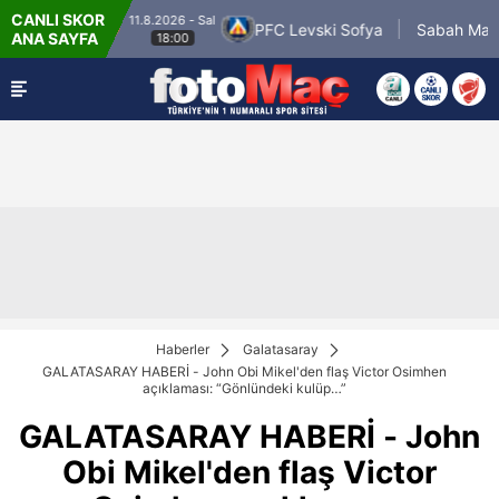
CANLI SKOR
11.8.2026 - Sal
11.8
ty
PFC Levski Sofya
Sabah Masazir
ANA SAYFA
18:00
Haberler
Galatasaray
GALATASARAY HABERİ - John Obi Mikel'den flaş Victor Osimhen
açıklaması: “Gönlündeki kulüp…”
GALATASARAY HABERİ - John
Obi Mikel'den flaş Victor