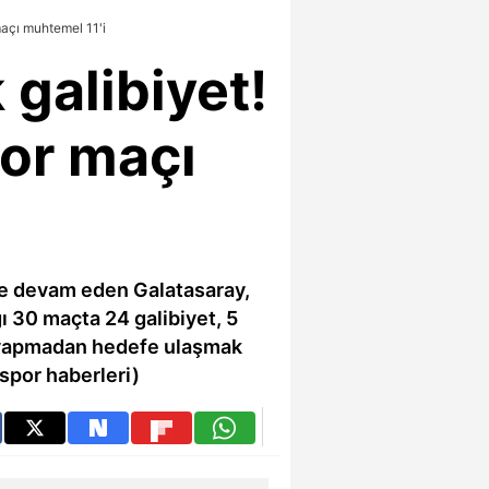
maçı muhtemel 11'i
galibiyet!
por maçı
ne devam eden Galatasaray,
ı 30 maçta 24 galibiyet, 5
ta yapmadan hedefe ulaşmak
 spor haberleri)