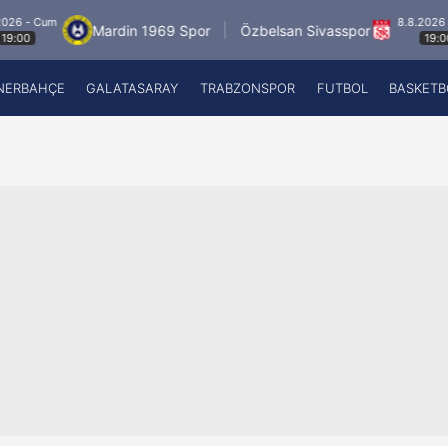
8.8.2026 - Cum
Mardin 1969 Spor
Özbelsan Sivasspor
Es
19:00
NERBAHÇE
GALATASARAY
TRABZONSPOR
FUTBOL
BASKETB
Beşiktaş
A
Fenerbahçe
A
Galatasaray
A
Trabzonspor
A
Futbol
A
Basketbol
Ziraat Türkiye Kupası
DİZİ
Diğer Sporlar