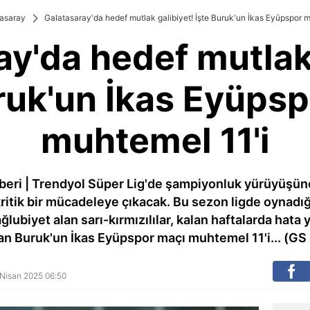
asaray
Galatasaray'da hedef mutlak galibiyet! İşte Buruk'un İkas Eyüpspor 
ay'da hedef mutlak 
ruk'un İkas Eyüps
muhtemel 11'i
beri | Trendyol Süper Lig'de şampiyonluk yürüyüşü
ritik bir mücadeleye çıkacak. Bu sezon ligde oynadığ
ğlubiyet alan sarı-kırmızılılar, kalan haftalarda ha
kan Buruk'un İkas Eyüpspor maçı muhtemel 11'i... (GS
7 Nisan 2025 06:50