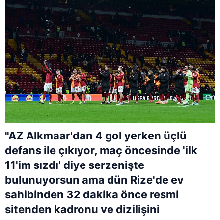
"AZ Alkmaar'dan 4 gol yerken üçlü
defans ile çıkıyor, maç öncesinde 'ilk
11'im sızdı' diye serzenişte
bulunuyorsun ama dün Rize'de ev
sahibinden 32 dakika önce resmi
sitenden kadronu ve dizilişini