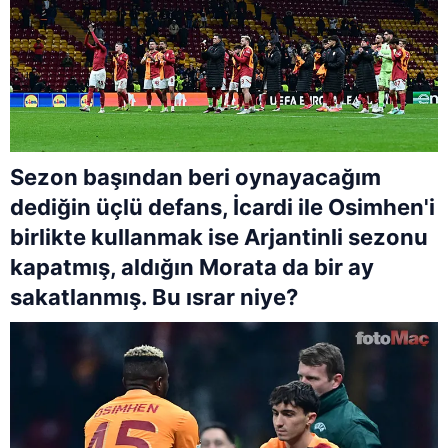
Sezon başından beri oynayacağım
dediğin üçlü defans, İcardi ile Osimhen'i
birlikte kullanmak ise Arjantinli sezonu
kapatmış, aldığın Morata da bir ay
sakatlanmış. Bu ısrar niye?