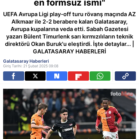
en formsuz ismi"
UEFA Avrupa Ligi play-off turu rövanş maçında AZ
Alkmaar ile 2-2 berabere kalan Galatasaray,
Avrupa kupalarına veda etti. Sabah Gazetesi
yazarı Bülent Timurlenk sarı kırmızılıların teknik
direktörü Okan Buruk'u eleştirdi. İşte detaylar... |
GALATASARAY HABERLERİ
Galatasaray Haberleri
Giriş Tarihi: 21 Şubat 2025 09:08