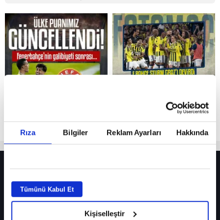
Reddet
Rıza
Bilgiler
Reklam Ayarları
Hakkında
HER YERDE!
Fenerbahçe’de sürpriz ayrılık ihtimali! Devre arasında gelmişti
Tümünü Kabul Et
Fenerbahçe’nin yeni transferi Mason Greenwood için olay sözler!
Kişiselleştir
Galatasaray’da rota yeniden Thiago Almada!
iPhone