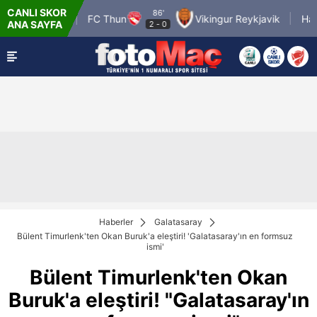
CANLI SKOR
86'
fos FC
FC Thun
Vikingur Reykjavik
Hapoel Tel 
ANA SAYFA
2
-
0
Haberler
Galatasaray
Bülent Timurlenk'ten Okan Buruk'a eleştiri! 'Galatasaray'ın en formsuz
ismi'
Bülent Timurlenk'ten Okan
Buruk'a eleştiri! "Galatasaray'ın