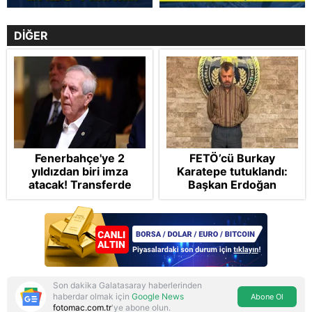
DİĞER
Fenerbahçe'ye 2
FETÖ’cü Burkay
yıldızdan biri imza
Karatepe tutuklandı:
atacak! Transferde
Başkan Erdoğan
golcü harekatı...
şikayetçi oldu! 5 suçtan
dava talebi
Son dakika Galatasaray haberlerinden
haberdar olmak için
Google News
Abone Ol
fotomac.com.tr
'ye abone olun.