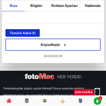
Rıza
Bilgiler
Reklam Ayarları
Hakkında
Tümünü Kabul Et
Kişiselleştir
Seçime İzin Ver
HER YERDE!
Fenerbahçe’de sürpriz ayrılık ihtimali! Devre arasında gelmişti
SON DAKİKA
Fenerbahçe’nin yeni transferi Mason Greenwood için olay sözler!
5
Galatasaray’da rota yeniden Thiago Almada!
iPhone