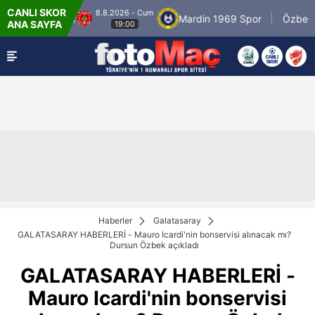
CANLI SKOR
8.8.2026 - Cum
8.8.
Mardin 1969 Spor
Özbelsan Sivasspor
ANA SAYFA
19:00
Haberler
Galatasaray
GALATASARAY HABERLERİ - Mauro Icardi'nin bonservisi alınacak mı?
Dursun Özbek açıkladı
GALATASARAY HABERLERİ -
Mauro Icardi'nin bonservisi