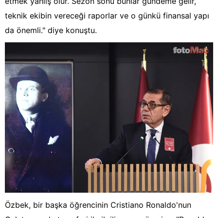
etmek yanlış olur. Sezon sonu bunlar gündeme gelir,
teknik ekibin vereceği raporlar ve o günkü finansal yapı
da önemli." diye konuştu.
Özbek, bir başka öğrencinin Cristiano Ronaldo'nun