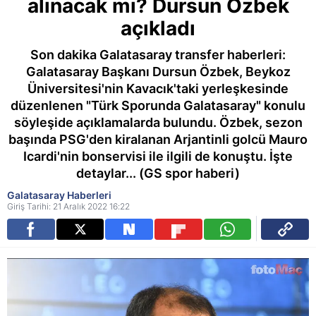
alınacak mı? Dursun Özbek
açıkladı
Son dakika Galatasaray transfer haberleri:
Galatasaray Başkanı Dursun Özbek, Beykoz
Üniversitesi'nin Kavacık'taki yerleşkesinde
düzenlenen "Türk Sporunda Galatasaray" konulu
söyleşide açıklamalarda bulundu. Özbek, sezon
başında PSG'den kiralanan Arjantinli golcü Mauro
Icardi'nin bonservisi ile ilgili de konuştu. İşte
detaylar... (GS spor haberi)
Galatasaray Haberleri
Giriş Tarihi: 21 Aralık 2022 16:22