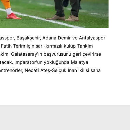
ivasspor, Başakşehir, Adana Demir ve Antalyaspor
atih Terim için sarı-kırmızılı kulüp Tahkim
hkim, Galatasaray'ın başvurusunu geri çevirirse
apatacak. İmparator'un yokluğunda Malatya
trenörler, Necati Ateş-Selçuk İnan ikilisi saha