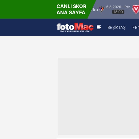
CANLI SKOR
6.8.2026 - Per
atea Craiova 1948
FC Inter Turku
FC Vaduz
ANA SAYFA
18:00
BEŞİKTAŞ
FE