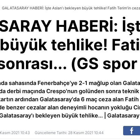
GALATASARAY HABERİ: İşte Aslan'ı bekleyen büyük tehlike! Fatih Terim'in cezası
ARAY HABERİ: İşte
büyük tehlike! Fati
sonrası... (GS spor
ında sahasında Fenerbahçe'ye 2-1 mağlup olan Galata
larda derbi maçında Crespo'nun golünden sonra teknik 
kartın ardından Galatasaray'da 6 maç ceza alan Fatih 
e benzer cezalar alan deneyimli hocanın yokluğu Ci
 Galatasaray'ı bekleyen büyük tehlike... | Galatasaray
8 Kasım 2021 10:43
Güncelleme Tarihi: 28 Kasım 2021 10:44