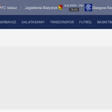
6.8.2026 - Per
Jagiellonia Bialystok
Glasgow Rangers
M
19:00
NERBAHÇE
GALATASARAY
TRABZONSPOR
FUTBOL
BASKETB
Beşiktaş
A
Fenerbahçe
A
Galatasaray
A
Trabzonspor
A
Futbol
A
Basketbol
Ziraat Türkiye Kupası
DİZİ
Diğer Sporlar