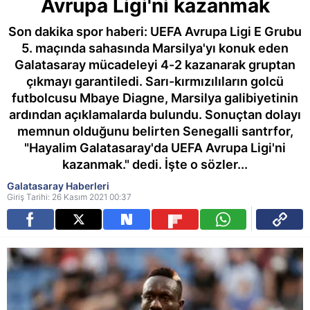
Avrupa Ligi'ni kazanmak
Son dakika spor haberi: UEFA Avrupa Ligi E Grubu
5. maçında sahasında Marsilya'yı konuk eden
Galatasaray mücadeleyi 4-2 kazanarak gruptan
çıkmayı garantiledi. Sarı-kırmızılıların golcü
futbolcusu Mbaye Diagne, Marsilya galibiyetinin
ardından açıklamalarda bulundu. Sonuçtan dolayı
memnun olduğunu belirten Senegalli santrfor,
"Hayalim Galatasaray'da UEFA Avrupa Ligi'ni
kazanmak." dedi. İşte o sözler...
Galatasaray Haberleri
Giriş Tarihi: 26 Kasım 2021 00:37