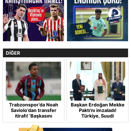
DİĞER
Trabzonspor’da Noah
Başkan Erdoğan Mekke
Saviolo’dan transfer
Paktı'nı imzaladı!
itirafı! ‘Başkasını
Türkiye, Suudi
izlemeye geldi’
Arabistan ve
Pakistan'dan stratejik