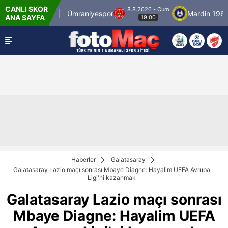
CANLI SKOR
8.8.2026 - Cum
stanbulspor
Ümraniyespor
Mardin 1969 Sp
ANA SAYFA
19:00
Haberler
Galatasaray
Galatasaray Lazio maçı sonrası Mbaye Diagne: Hayalim UEFA Avrupa
Ligi'ni kazanmak
Galatasaray Lazio maçı sonrası
Mbaye Diagne: Hayalim UEFA