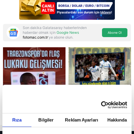
güvenlik adımı:
Anlaşmanın tüm
detayları
Son dakika Galatasaray haberlerinden
haberdar olmak için
Google News
Abone Ol
fotomac.com.tr
'ye abone olun.
Reddet
Rıza
Bilgiler
Reklam Ayarları
Hakkında