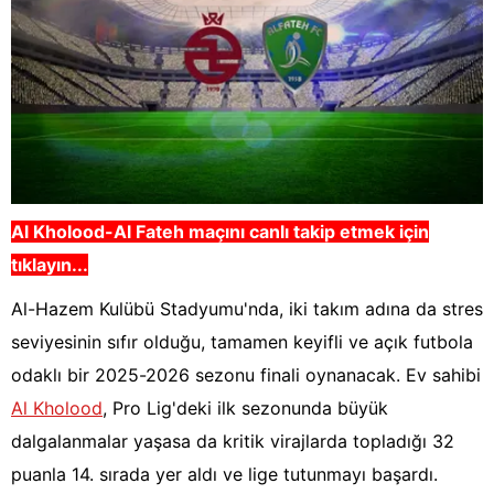
Al Kholood-Al Fateh maçını canlı takip etmek için
tıklayın...
Al-Hazem Kulübü Stadyumu'nda, iki takım adına da stres
seviyesinin sıfır olduğu, tamamen keyifli ve açık futbola
odaklı bir 2025-2026 sezonu finali oynanacak. Ev sahibi
Al Kholood
, Pro Lig'deki ilk sezonunda büyük
dalgalanmalar yaşasa da kritik virajlarda topladığı 32
puanla 14. sırada yer aldı ve lige tutunmayı başardı.