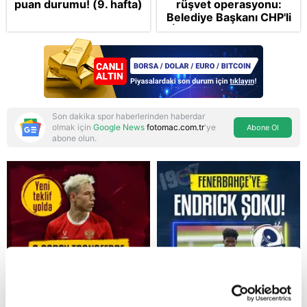
puan durumu! (9. hafta)
rüşvet operasyonu:
Belediye Başkanı CHP'li
İlkay Çiçek tutuklandı
Son dakika spor haberlerinden haberdar
olmak için
Google News
fotomac.com.tr
'ye
Abone Ol
abone olun.
Reddet