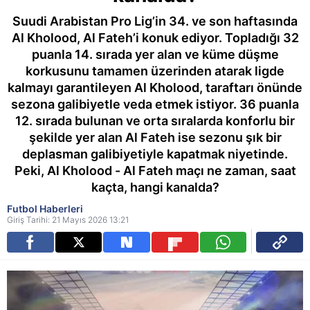
Suudi Arabistan Pro Lig’in 34. ve son haftasında
Al Kholood, Al Fateh’i konuk ediyor. Topladığı 32
puanla 14. sırada yer alan ve küme düşme
korkusunu tamamen üzerinden atarak ligde
kalmayı garantileyen Al Kholood, taraftarı önünde
sezona galibiyetle veda etmek istiyor. 36 puanla
12. sırada bulunan ve orta sıralarda konforlu bir
şekilde yer alan Al Fateh ise sezonu şık bir
deplasman galibiyetiyle kapatmak niyetinde.
Peki, Al Kholood - Al Fateh maçı ne zaman, saat
kaçta, hangi kanalda?
Futbol Haberleri
Giriş Tarihi: 21 Mayıs 2026 13:21