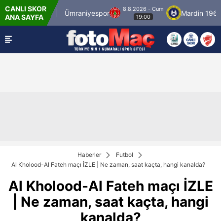
CANLI SKOR
8.8.2026 - Cum
İstanbulspor
Ümraniyespor
Mardin 1969 Sp
ANA SAYFA
19:00
Haberler
Futbol
Al Kholood-Al Fateh maçı İZLE | Ne zaman, saat kaçta, hangi kanalda?
Al Kholood-Al Fateh maçı İZLE
| Ne zaman, saat kaçta, hangi
kanalda?