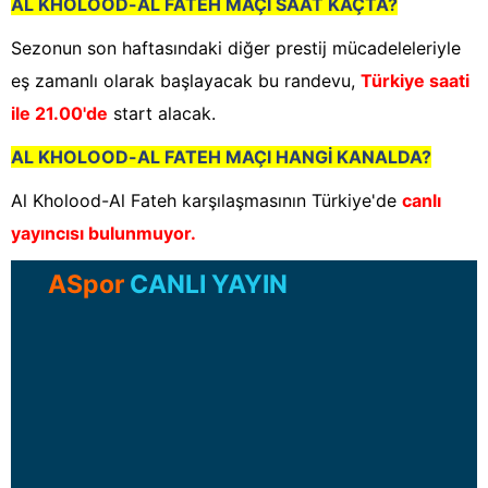
AL KHOLOOD-AL FATEH MAÇI SAAT KAÇTA?
Sezonun son haftasındaki diğer prestij mücadeleleriyle
eş zamanlı olarak başlayacak bu randevu,
Türkiye saati
ile 21.00'de
start alacak.
AL KHOLOOD-AL FATEH MAÇI HANGİ KANALDA?
Al Kholood-Al Fateh karşılaşmasının Türkiye'de
canlı
yayıncısı bulunmuyor.
ASpor
CANLI YAYIN