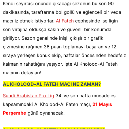
Kendi seyircisi önünde çıkacağı sezonun bu son 90
dakikasında, taraftarına bol gollü ve eğlenceli bir veda
maçı izletmek istiyorlar.
Al Fateh
cephesinde ise ligin
son virajına oldukça sakin ve güvenli bir konumda
giriliyor. Sezon genelinde inişli çıkışlı bir grafik
çizmesine rağmen 36 puan toplamayı başaran ve 12.
sıraya yerleşen konuk ekip, haftalar öncesinden hedefsiz
kalmanın rahatlığını yaşıyor. İşte Al Kholood-Al Fateh
maçının detayları!
AL KHOLOOD-AL FATEH MAÇI NE ZAMAN?
Suudi Arabistan Pro Lig
34. ve son hafta mücadelesi
kapsamındaki Al Kholood-Al Fateh maçı,
21 Mayıs
Perşembe
günü oynanacak.