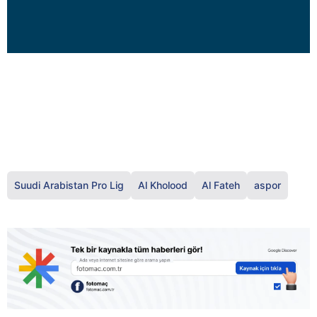
Suudi Arabistan Pro Lig
Al Kholood
Al Fateh
aspor